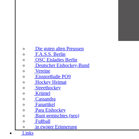
Die guten alten Preussen
F.A.S.S. Berlin
OSC Eisladies Berlin
Deutscher Eishockey-Bund
Vereine
Eissporthalle PO9
Hockey Heimat
Streethockey
Krümel
Cassandra
Fanartikel
Para Eishockey
Bunt gemischtes (neu)
Fußball
in ewiger Erinnerung
Links