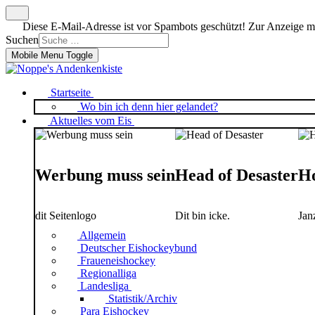
Diese E-Mail-Adresse ist vor Spambots geschützt! Zur Anzeige mus
Suchen
Mobile Menu Toggle
Startseite
Wo bin ich denn hier gelandet?
Aktuelles vom Eis
Werbung muss sein
Head of Desaster
Ho
dit Seitenlogo
Dit bin icke.
Jan
Allgemein
Deutscher Eishockeybund
Fraueneishockey
Regionalliga
Landesliga
Statistik/Archiv
Para Eishockey