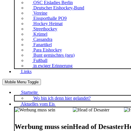
OSC Eisladies Berlin
Deutscher Eishockey-Bund
Vereine
Eissporthalle PO9
Hockey Heimat
Streethockey
Krümel
Cassandra
Fanartikel
Para Eishockey
Bunt gemischtes (neu)
Fußball
in ewiger Erinnerung
Links
Mobile Menu Toggle
Startseite
Wo bin ich denn hier gelandet?
Aktuelles vom Eis
Werbung muss sein
Head of Desaster
Ho