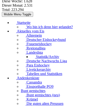
Diese Woche:
1.628
Dieser Monat:
2.531
Total:
223.294
Mobile Menu Toggle
Startseite
Wo bin ich denn hier gelandet?
Aktuelles vom Eis
Allgemein
Deutscher Eishockeybund
Fraueneishockey
Regionalliga
Landesliga
Statistik/Archiv
Deutsche Nachwuchs Liga
Para Eishockey
Livetickerarchiv
Tabellen und Statistiken
Andenkenkiste
Cassandra
Eissporthalle PO9
Bunt gemischtes
Bunt gemischtes (neu)
Krümel
Die guten alten Preussen