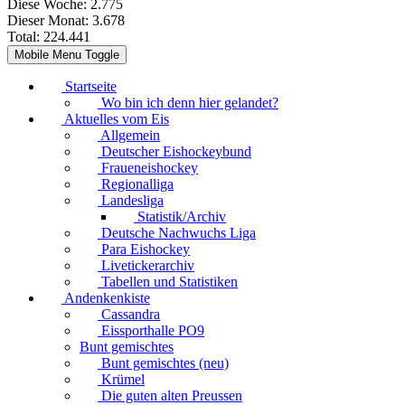
Diese Woche:
2.775
Dieser Monat:
3.678
Total:
224.441
Mobile Menu Toggle
Startseite
Wo bin ich denn hier gelandet?
Aktuelles vom Eis
Allgemein
Deutscher Eishockeybund
Fraueneishockey
Regionalliga
Landesliga
Statistik/Archiv
Deutsche Nachwuchs Liga
Para Eishockey
Livetickerarchiv
Tabellen und Statistiken
Andenkenkiste
Cassandra
Eissporthalle PO9
Bunt gemischtes
Bunt gemischtes (neu)
Krümel
Die guten alten Preussen