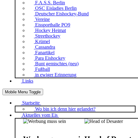
F.A.S.S. Berlin
OSC Eisladies Berlin
Deutscher Eishockey-Bund
Vereine
Eissporthalle PO9
Hockey Heimat
Streethockey
Krümel
Cassandra
Fanartikel
Para Eishockey
Bunt gemischtes (neu)
Fußball
in ewiger Erinnerung
Links
Mobile Menu Toggle
Startseite
Wo bin ich denn hier gelandet?
Aktuelles vom Eis