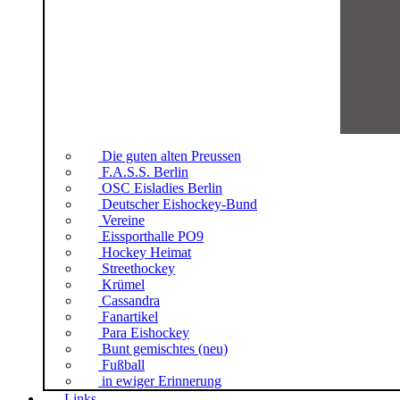
Die guten alten Preussen
F.A.S.S. Berlin
OSC Eisladies Berlin
Deutscher Eishockey-Bund
Vereine
Eissporthalle PO9
Hockey Heimat
Streethockey
Krümel
Cassandra
Fanartikel
Para Eishockey
Bunt gemischtes (neu)
Fußball
in ewiger Erinnerung
Links