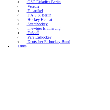
OSC Eisladies Berlin
Vereine
Fanartikel
F.A.S.S. Berlin
Hockey Heimat
Streethockey
in ewiger Erinnerung
Fußball
Para Eishockey
Deutscher Eishockey-Bund
Links