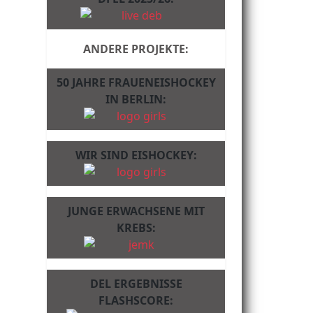
ANDERE PROJEKTE:
50 JAHRE FRAUENEISHOCKEY
IN BERLIN:
WIR SIND EISHOCKEY:
JUNGE ERWACHSENE MIT
KREBS:
DEL ERGEBNISSE
FLASHSCORE: