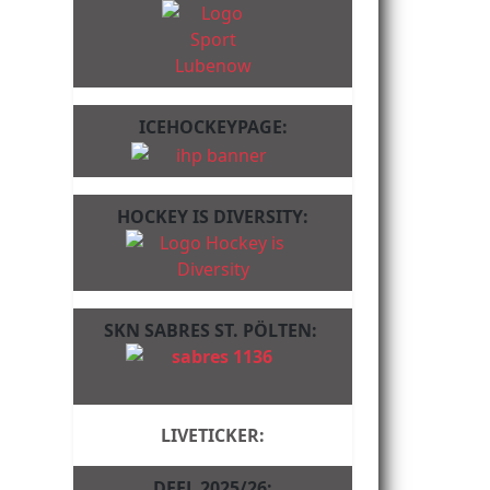
ICEHOCKEYPAGE:
HOCKEY IS DIVERSITY:
SKN SABRES ST. PÖLTEN:
LIVETICKER:
DFEL 2025/26: