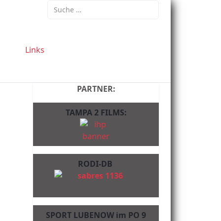
Suchen
Links
PARTNER:
TAMPA 2 FILMS:
RODI-DB
SPORT LUBENOW im PO 9