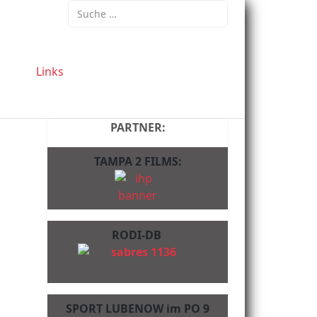
Suchen
Links
PARTNER:
TAMPA 2 FILMS:
RODI-DB
SPORT LUBENOW im PO 9