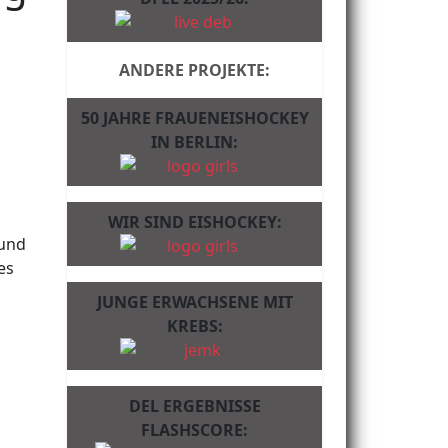
ANDERE PROJEKTE:
50 JAHRE FRAUENEISHOCKEY
IN BERLIN:
WIR SIND EISHOCKEY:
 und
es
JUNGE ERWACHSENE MIT
KREBS:
DEL ERGEBNISSE
FLASHSCORE: