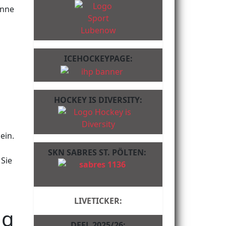
inne
ICEHOCKEYPAGE:
HOCKEY IS DIVERSITY:
ein.
SKN SABRES ST. PÖLTEN:
Sie
LIVETICKER:
ng
DFEL 2025/26: