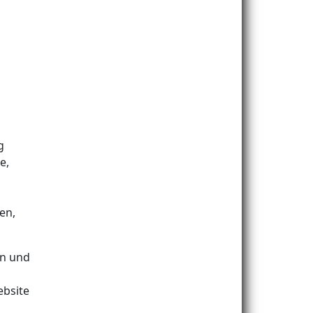
g
e,
en,
en und
ebsite