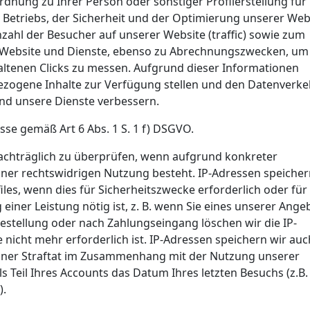
dnung zu Ihrer Person oder sonstiger Profilerstellung für
Betriebs, der Sicherheit und der Optimierung unserer Web
ahl der Besucher auf unserer Website (traffic) sowie zum
 Website und Dienste, ebenso zu Abrechnungszwecken, um
ltenen Clicks zu messen. Aufgrund dieser Informationen
ezogene Inhalte zur Verfügung stellen und den Datenverke
nd unsere Dienste verbessern.
esse gemäß Art 6 Abs. 1 S. 1 f) DSGVO.
 nachträglich zu überprüfen, wenn aufgrund konkreter
iner rechtswidrigen Nutzung besteht. IP-Adressen speicher
les, wenn dies für Sicherheitszwecke erforderlich oder für
iner Leistung nötig ist, z. B. wenn Sie eines unserer Ange
stellung oder nach Zahlungseingang löschen wir die IP-
 nicht mehr erforderlich ist. IP-Adressen speichern wir auc
iner Straftat im Zusammenhang mit der Nutzung unserer
 Teil Ihres Accounts das Datum Ihres letzten Besuchs (z.B.
).