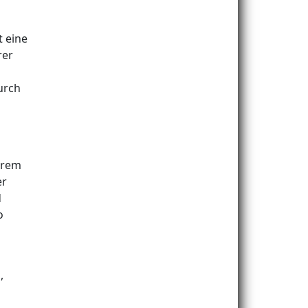
t eine
rer
urch
hrem
er
d
o
,