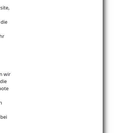
site,
 die
hr
n wir
 die
bote
h
 bei