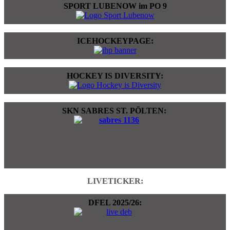
SPORT LUBENOW im PO 9
ICEHOCKEYPAGE:
HOCKEY IS DIVERSITY:
SKN SABRES ST. PÖLTEN:
LIVETICKER:
DFEL 2025/26: