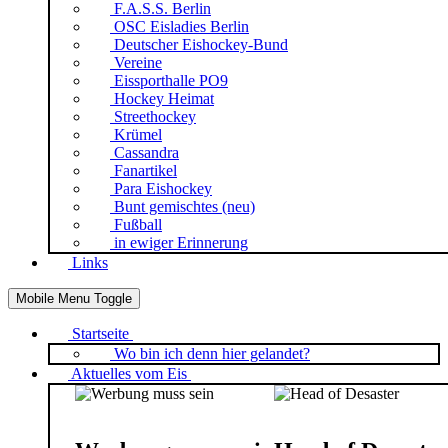
F.A.S.S. Berlin
OSC Eisladies Berlin
Deutscher Eishockey-Bund
Vereine
Eissporthalle PO9
Hockey Heimat
Streethockey
Krümel
Cassandra
Fanartikel
Para Eishockey
Bunt gemischtes (neu)
Fußball
in ewiger Erinnerung
Links
Mobile Menu Toggle
Startseite
Wo bin ich denn hier gelandet?
Aktuelles vom Eis