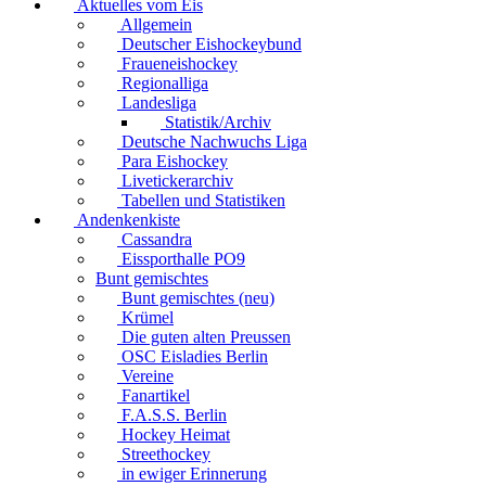
Aktuelles vom Eis
Allgemein
Deutscher Eishockeybund
Fraueneishockey
Regionalliga
Landesliga
Statistik/Archiv
Deutsche Nachwuchs Liga
Para Eishockey
Livetickerarchiv
Tabellen und Statistiken
Andenkenkiste
Cassandra
Eissporthalle PO9
Bunt gemischtes
Bunt gemischtes (neu)
Krümel
Die guten alten Preussen
OSC Eisladies Berlin
Vereine
Fanartikel
F.A.S.S. Berlin
Hockey Heimat
Streethockey
in ewiger Erinnerung