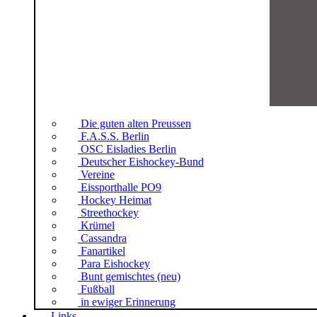
Die guten alten Preussen
F.A.S.S. Berlin
OSC Eisladies Berlin
Deutscher Eishockey-Bund
Vereine
Eissporthalle PO9
Hockey Heimat
Streethockey
Krümel
Cassandra
Fanartikel
Para Eishockey
Bunt gemischtes (neu)
Fußball
in ewiger Erinnerung
Links