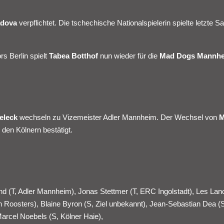
adova
verpflichtet. Die tschechische Nationalspielerin spielte letzte Sa
s Berlin spielt
Tabea Botthof
nun wieder für die
Mad Dogs Mannh
eleck
wechseln zu Vizemeister Adler Mannheim. Der Wechsel von
M
den Kölnern bestätigt.
nd (T, Adler Mannheim), Jonas Stettmer (T, ERC Ingolstadt), Les Lan
n Roosters), Blaine Byron (S, Ziel unbekannt), Jean-Sebastian Dea (S
arcel Noebels (S, Kölner Haie),