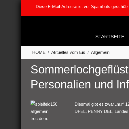
Diese E-Mail-Adresse ist vor Spambots geschützt
STARTSEITE
HOME
Aktuelles vom Eis
Allgemein
Sommerlochgeflüster
Personalien und In
Diesmal gibt es zwar „nur“ 
DFEL
,
PENNY DEL, Landesliga
trotzdem.