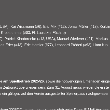
SA), Kai Wissmann (#6), Eric Mik (#12), Jonas Müller (#18), Korbin
z Kretzschmar (#83, FL Lausitzer Füchse)
), Patrick Khodorenko (#13, USA), Manuel Wiederer (#21), Markus
as Eder (#43), Eric Hördler (#77), Leonhard Pföderl (#93), Liam Kirk 
e am Spielbetrieb 2025/26
, sowie die notwendigen Unterlagen einge
m Zeitpunkt überwiesen sein. Zum 31. August muss wieder die
erste
ie ein gültiger, auf den Verein ausgestellter Spielerpass nachgewiese
ison 2026/27. Interessierte können sich unter
Diese E-Mail-Adresse 