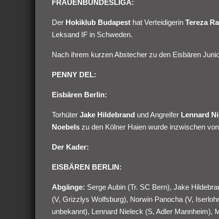
FRAUENBUNDESLIGA:
Der
Hokiklub Budapest
hat Verteidigerin
Tereza R
Leksand IF in Schweden.
Nach ihrem kurzen Abstecher zu den Eisbären Junior
PENNY DEL:
Eisbären Berlin:
Torhüter
Jake Hildebrand
und Angreifer
Lennard Ni
Noebels
zu den Kölner Haien wurde inzwischen von 
Der Kader:
EISBÄREN BERLIN:
Abgänge:
Serge Aubin (Tr. SC Bern), Jake Hildebra
(V, Grizzlys Wolfsburg), Norwin Panocha (V, Iserloh
unbekannt), Lennard Nieleck (S, Adler Mannheim), M