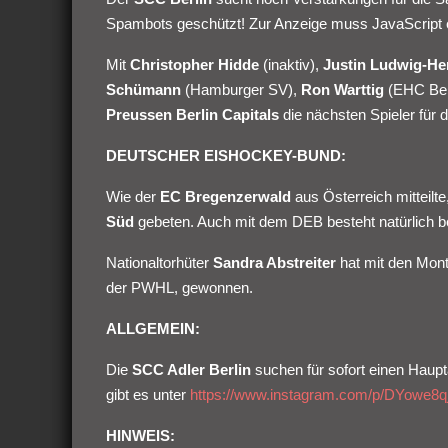
Spambots geschützt! Zur Anzeige muss JavaScript e
Mit
Christopher Hidde
(inaktiv),
Justin Ludwig-He
Schümann
(Hamburger SV),
Ron Warttig
(EHC Ber
Preussen Berlin Capitals
die nächsten Spieler für d
DEUTSCHER EISHOCKEY-BUND:
Wie der
EC Bregenzerwald
aus Österreich mitteilt
Süd
gebeten. Auch mit dem DEB besteht natürlich be
Nationaltorhüter
Sandra Abstreiter
hat mit den Mon
der PWHL, gewonnen.
ALLGEMEIN:
Die
SCC Adler Berlin
suchen für sofort einen Haup
gibt es unter
https://www.instagram.com/p/DYowe8qj
HINWEIS: