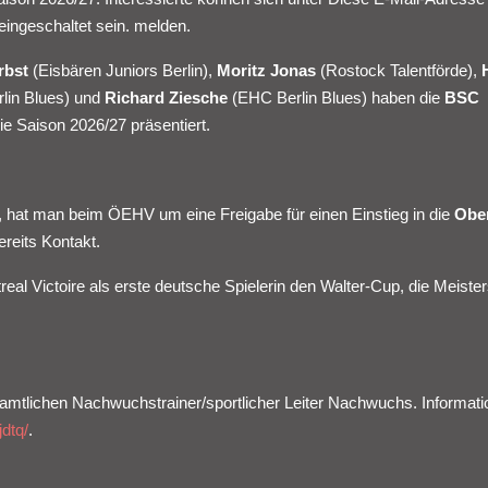
ingeschaltet sein.
melden.
rbst
(Eisbären Juniors Berlin),
Moritz Jonas
(Rostock Talentförde),
lin Blues) und
Richard Ziesche
(EHC Berlin Blues) haben die
BSC
ie Saison 2026/27 präsentiert.
e, hat man beim ÖEHV um eine Freigabe für einen Einstieg in die
Ober
reits Kontakt.
treal
Victoire als erste deutsche Spielerin den Walter-Cup, die Meiste
tamtlichen Nachwuchstrainer/sportlicher Leiter Nachwuchs. Informat
dtq/
.