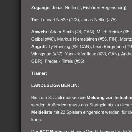
Zugänge:
Jonas Neffin (T, Eisbären Regensburg)
Tor:
Lennart Neiße (#73), Jonas Neffin (#75)
Abwehr:
Adam Smith (#4, CAN), Mitch Reinke (#5, U
Geibel (#40), Markus Niemeläinen (#56, FIN), Morit
Angriff:
Ty Ronning (#9, CAN), Lean Bergmann (#10
Vikingstad (#37), Yannick Veilleux (#38, CAN), Andre
GBR), Frederik Tiffels (#95),
Trainer:
LANDESLIGA BERLIN:
Bis zum 31. Juli müssen die
Meldung zur Teilnahm
werden. Außerdem muss das Startgeld bis zu diese
Meldeliste
mit 22 Spielern eingereicht werden, für d
kann.
Der
SCC Berlin
sucht noch Verstärkungen für die Sa