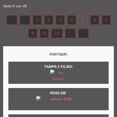
Seite 5 von 46
1
2
3
4
5
6
7
8
9
10
PARTNER:
TAMPA 2 FILMS:
RODI-DB