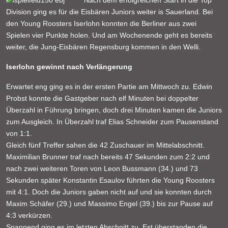
Nach dem erfolgreichen Start in die Top
Division ging es für die Eisbären Juniors weiter is Sauerland. Bei
den Young Roosters Iserlohn konnten die Berliner aus zwei
Spielen vier Punkte holen. Und am Wochenende geht es bereits
weiter, die Jung-Eisbären Regensburg kommen in den Welli.
Iserlohn gewinnt nach Verlängerung
Erwartet eng ging es in der ersten Partie am Mittwoch zu. Edwin
Probst konnte die Gastgeber nach elf Minuten bei doppelter
Überzahl in Führung bringen, doch drei Minuten kamen die Juniors
zum Ausgleich. In Überzahl traf Elias Schneider zum Pausenstand
von 1:1.
Gleich fünf Treffer sahen die 42 Zuschauer im Mittelabschnitt.
Maximilian Brunner traf nach bereits 47 Sekunden zum 2:2 und
nach zwei weiteren Toren von Leon Bussmann (34.) und 73
Sekunden später Konstantin Esaulov führten die Young Roosters
mit 4:1. Doch die Juniors gaben nicht auf und sie konnten durch
Maxim Schäfer (29.) und Massimo Engel (39.) bis zur Pause auf
4:3 verkürzen.
Spannend ging es im letzten Abschnitt zu. Est überstanden die