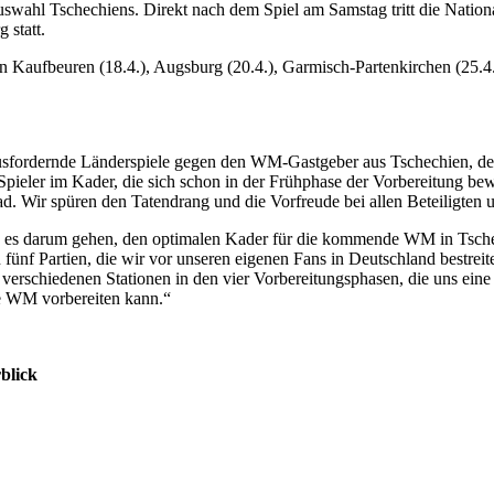
swahl Tschechiens. Direkt nach dem Spiel am Samstag tritt die Natio
 statt.
n Kaufbeuren (18.4.), Augsburg (20.4.), Garmisch-Partenkirchen (25.4.)
usfordernde Länderspiele gegen den WM-Gastgeber aus Tschechien, der
 Spieler im Kader, die sich schon in der Frühphase der Vorbereitung 
. Wir spüren den Tatendrang und die Vorfreude bei allen Beteiligten und
 es darum gehen, den optimalen Kader für die kommende WM in Tschec
ünf Partien, die wir vor unseren eigenen Fans in Deutschland bestreit
die verschiedenen Stationen in den vier Vorbereitungsphasen, die uns e
ie WM vorbereiten kann.“
blick