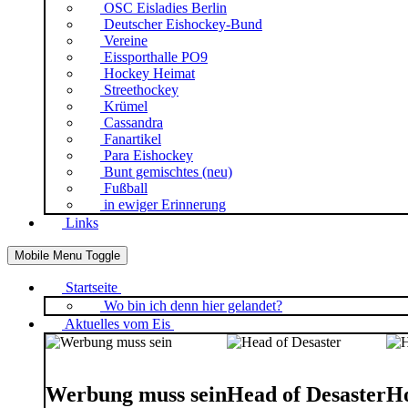
OSC Eisladies Berlin
Deutscher Eishockey-Bund
Vereine
Eissporthalle PO9
Hockey Heimat
Streethockey
Krümel
Cassandra
Fanartikel
Para Eishockey
Bunt gemischtes (neu)
Fußball
in ewiger Erinnerung
Links
Mobile Menu Toggle
Startseite
Wo bin ich denn hier gelandet?
Aktuelles vom Eis
Werbung muss sein
Head of Desaster
Ho