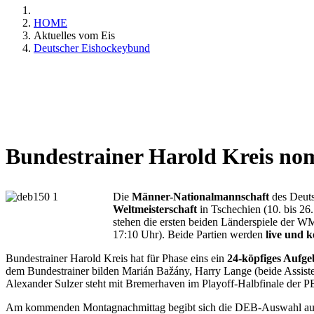
HOME
Aktuelles vom Eis
Deutscher Eishockeybund
Bundestrainer Harold Kreis no
Die
Männer-Nationalmannschaft
des Deuts
Weltmeisterschaft
in Tschechien (10. bis 26
stehen die ersten beiden Länderspiele der W
17:10 Uhr). Beide Partien werden
live und 
Bundestrainer Harold Kreis hat für Phase eins ein
24-köpfiges Aufge
dem Bundestrainer bilden Marián Bažány, Harry Lange (beide Assiste
Alexander Sulzer steht mit Bremerhaven im Playoff-Halbfinale der 
Am kommenden Montagnachmittag begibt sich die DEB-Auswahl auf d