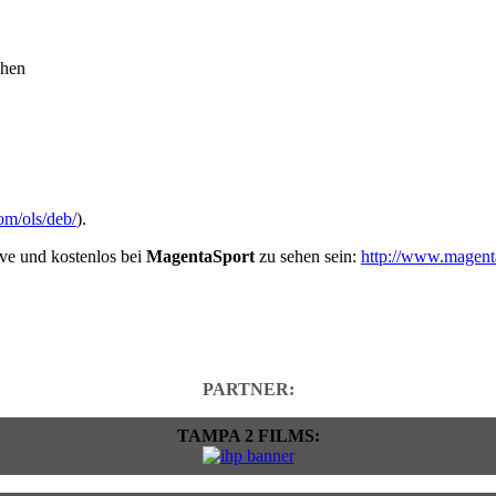
chen
om/ols/deb/
).
ive und kostenlos bei
MagentaSport
zu sehen sein:
http://www.magenta
PARTNER:
TAMPA 2 FILMS: