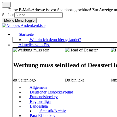
Diese E-Mail-Adresse ist vor Spambots geschützt! Zur Anzeige mus
Suchen
Mobile Menu Toggle
Startseite
Wo bin ich denn hier gelandet?
Aktuelles vom Eis
Werbung muss sein
Head of Desaster
Ho
dit Seitenlogo
Dit bin icke.
Jan
Allgemein
Deutscher Eishockeybund
Fraueneishockey
Regionalliga
Landesliga
Statistik/Archiv
Para Eishockey