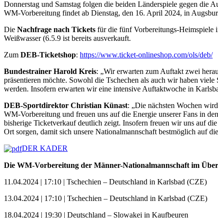
Donnerstag und Samstag folgen die beiden Länderspiele gegen die Au
WM-Vorbereitung findet ab Dienstag, den 16. April 2024, in Augsburg
Die
Nachfrage nach Tickets
für die fünf Vorbereitungs-Heimspiele i
Weißwasser (6.5.9 ist bereits ausverkauft.
Zum
DEB-Ticketshop
:
https://www.ticket-onlineshop.com/ols/deb/
Bundestrainer Harold Kreis
: „Wir erwarten zum Auftakt zwei hera
präsentieren möchte. Sowohl die Tschechen als auch wir haben viele
werden. Insofern erwarten wir eine intensive Auftaktwoche in Karlsbad
DEB-Sportdirektor Christian Künast
: „Die nächsten Wochen wird
WM-Vorbereitung und freuen uns auf die Energie unserer Fans in den f
bisherige Ticketverkauf deutlich zeigt. Insofern freuen wir uns auf 
Ort sorgen, damit sich unsere Nationalmannschaft bestmöglich auf d
DER KADER
Die WM-Vorbereitung der Männer-Nationalmannschaft im Über
11.04.2024 | 17:10 | Tschechien – Deutschland in Karlsbad (CZE)
13.04.2024 | 17:10 | Tschechien – Deutschland in Karlsbad (CZE)
18.04.2024 | 19:30 | Deutschland – Slowakei in Kaufbeuren