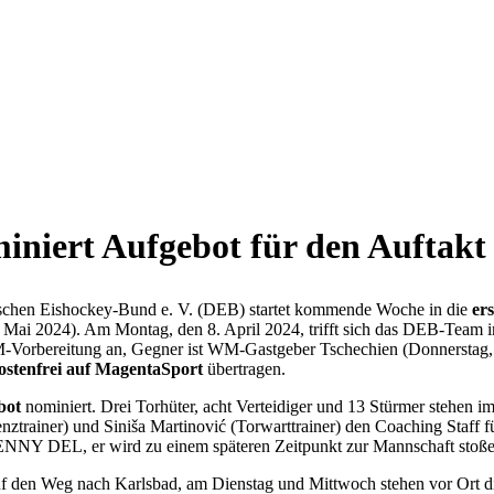
miniert Aufgebot für den Auftak
chen Eishockey-Bund e. V. (DEB) startet kommende Woche in die
er
. Mai 2024). Am Montag, den 8. April 2024, trifft sich das DEB-Team 
M-Vorbereitung an, Gegner ist WM-Gastgeber Tschechien (Donnerstag, 1
kostenfrei auf MagentaSport
übertragen.
bot
nominiert. Drei Torhüter, acht Verteidiger und 13 Stürmer stehe
nztrainer) und Siniša Martinović (Torwarttrainer) den Coaching Staff
PENNY DEL, er wird zu einem späteren Zeitpunkt zur Mannschaft stoße
en Weg nach Karlsbad, am Dienstag und Mittwoch stehen vor Ort di