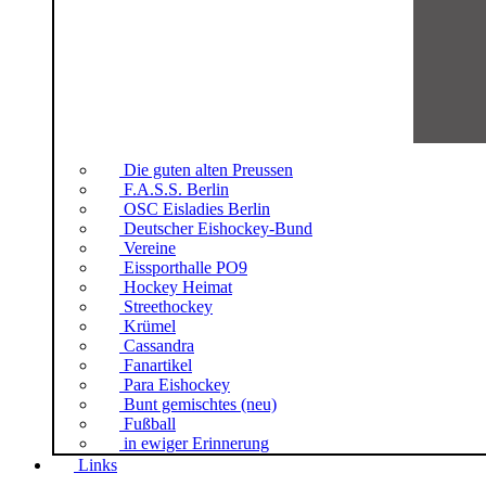
Die guten alten Preussen
F.A.S.S. Berlin
OSC Eisladies Berlin
Deutscher Eishockey-Bund
Vereine
Eissporthalle PO9
Hockey Heimat
Streethockey
Krümel
Cassandra
Fanartikel
Para Eishockey
Bunt gemischtes (neu)
Fußball
in ewiger Erinnerung
Links