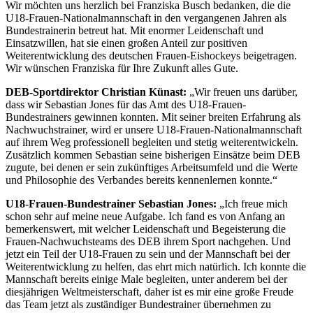
Wir möchten uns herzlich bei Franziska Busch bedanken, die die
U18-Frauen-Nationalmannschaft in den vergangenen Jahren als
Bundestrainerin betreut hat. Mit enormer Leidenschaft und
Einsatzwillen, hat sie einen großen Anteil zur positiven
Weiterentwicklung des deutschen Frauen-Eishockeys beigetragen.
Wir wünschen Franziska für Ihre Zukunft alles Gute.
DEB-Sportdirektor Christian Künast:
„Wir freuen uns darüber,
dass wir Sebastian Jones für das Amt des U18-Frauen-
Bundestrainers gewinnen konnten. Mit seiner breiten Erfahrung als
Nachwuchstrainer, wird er unsere U18-Frauen-Nationalmannschaft
auf ihrem Weg professionell begleiten und stetig weiterentwickeln.
Zusätzlich kommen Sebastian seine bisherigen Einsätze beim DEB
zugute, bei denen er sein zukünftiges Arbeitsumfeld und die Werte
und Philosophie des Verbandes bereits kennenlernen konnte.“
U18-Frauen-Bundestrainer Sebastian Jones:
„Ich freue mich
schon sehr auf meine neue Aufgabe. Ich fand es von Anfang an
bemerkenswert, mit welcher Leidenschaft und Begeisterung die
Frauen-Nachwuchsteams des DEB ihrem Sport nachgehen. Und
jetzt ein Teil der U18-Frauen zu sein und der Mannschaft bei der
Weiterentwicklung zu helfen, das ehrt mich natürlich. Ich konnte die
Mannschaft bereits einige Male begleiten, unter anderem bei der
diesjährigen Weltmeisterschaft, daher ist es mir eine große Freude
das Team jetzt als zuständiger Bundestrainer übernehmen zu