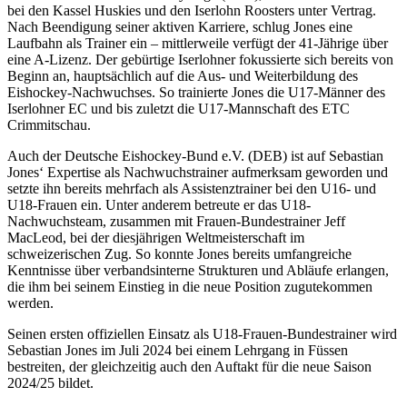
bei den Kassel Huskies und den Iserlohn Roosters unter Vertrag.
Nach Beendigung seiner aktiven Karriere, schlug Jones eine
Laufbahn als Trainer ein – mittlerweile verfügt der 41-Jährige über
eine A-Lizenz. Der gebürtige Iserlohner fokussierte sich bereits von
Beginn an, hauptsächlich auf die Aus- und Weiterbildung des
Eishockey-Nachwuchses. So trainierte Jones die U17-Männer des
Iserlohner EC und bis zuletzt die U17-Mannschaft des ETC
Crimmitschau.
Auch der Deutsche Eishockey-Bund e.V. (DEB) ist auf Sebastian
Jones‘ Expertise als Nachwuchstrainer aufmerksam geworden und
setzte ihn bereits mehrfach als Assistenztrainer bei den U16- und
U18-Frauen ein. Unter anderem betreute er das U18-
Nachwuchsteam, zusammen mit Frauen-Bundestrainer Jeff
MacLeod, bei der diesjährigen Weltmeisterschaft im
schweizerischen Zug. So konnte Jones bereits umfangreiche
Kenntnisse über verbandsinterne Strukturen und Abläufe erlangen,
die ihm bei seinem Einstieg in die neue Position zugutekommen
werden.
Seinen ersten offiziellen Einsatz als U18-Frauen-Bundestrainer wird
Sebastian Jones im Juli 2024 bei einem Lehrgang in Füssen
bestreiten, der gleichzeitig auch den Auftakt für die neue Saison
2024/25 bildet.