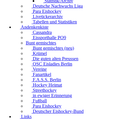
Statistik/Archiv
Deutsche Nachwuchs Liga
Para Eishockey
Livetickerarchiv
Tabellen und Statistiken
Andenkenkiste
Cassandra
Eissporthalle PO9
Bunt gemischtes
Bunt gemischtes (neu)
Krümel
Die guten alten Preussen
OSC Eisladies Berlin
Vereine
Fanartikel
F.A.S.S. Berlin
Hockey Heimat
Streethockey
in ewiger Erinnerung
Fußball
Para Eishockey
Deutscher Eishockey-Bund
Links