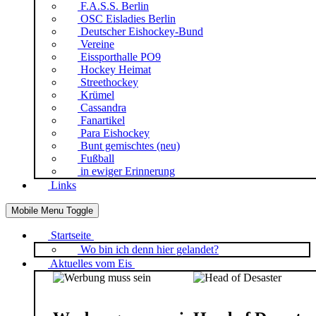
F.A.S.S. Berlin
OSC Eisladies Berlin
Deutscher Eishockey-Bund
Vereine
Eissporthalle PO9
Hockey Heimat
Streethockey
Krümel
Cassandra
Fanartikel
Para Eishockey
Bunt gemischtes (neu)
Fußball
in ewiger Erinnerung
Links
Mobile Menu Toggle
Startseite
Wo bin ich denn hier gelandet?
Aktuelles vom Eis