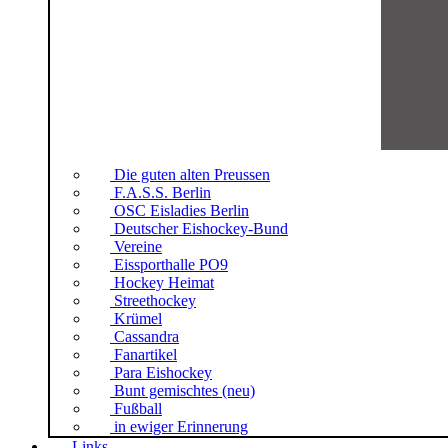
Die guten alten Preussen
F.A.S.S. Berlin
OSC Eisladies Berlin
Deutscher Eishockey-Bund
Vereine
Eissporthalle PO9
Hockey Heimat
Streethockey
Krümel
Cassandra
Fanartikel
Para Eishockey
Bunt gemischtes (neu)
Fußball
in ewiger Erinnerung
Links