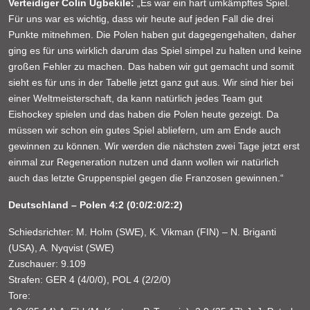
Verteidiger Colin Ugbekile:
„Es war ein hart umkämpftes Spiel.
Für uns war es wichtig, dass wir heute auf jeden Fall die drei
Punkte mitnehmen. Die Polen haben gut dagegengehalten, daher
ging es für uns wirklich darum das Spiel simpel zu halten und keine
großen Fehler zu machen. Das haben wir gut gemacht und somit
sieht es für uns in der Tabelle jetzt ganz gut aus. Wir sind hier bei
einer Weltmeisterschaft, da kann natürlich jedes Team gut
Eishockey spielen und das haben die Polen heute gezeigt. Da
müssen wir schon ein gutes Spiel abliefern, um am Ende auch
gewinnen zu können. Wir werden die nächsten zwei Tage jetzt erst
einmal zur Regeneration nutzen und dann wollen wir natürlich
auch das letzte Gruppenspiel gegen die Franzosen gewinnen.“
Deutschland – Polen 4:2 (0:0/2:0/2:2)
Schiedsrichter: M. Holm (SWE), K. Vikman (FIN) – N. Briganti
(USA), A. Nyqvist (SWE)
Zuschauer: 9.109
Strafen: GER 4 (4/0/0), POL 4 (2/2/0)
Tore: