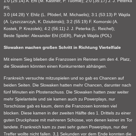
1:0 (25:14) A. Ehl (M. Kastner, P. Tuomie); 2:0 (35:17) J. J. Peterka
PS;
3:0 (44:28) Y. Ehliz (L. Pföderl, M. Michaelis); 3:1 (53:13) P. Wajda
(A. Lyszczarczyk, K. Dziubinski); 3:2 (55:19) F. Komorski (A.
Kostek, P. Krezolek); 4:2 (56:11) J. J. Peterka (L. Reichel);
Beste Spieler: Alexander Ehl (GER), Patryk Wajda (POL)
Slowaken machen großen Schritt in Richtung Viertelfiale
Mit einem Sieg blieben die Franzosen im Rennen um den 4. Platz,
die Slowaken könnten einen Konkurrenten abhängen.
Frankreich versuchte mitzuspielen und so gab es Chancen auf
beiden Seiten. Die Slowaken hatten mehr Chancen, darunter nach
fünf Minuten ein Pfostenschuss. Die Slowaken hatten zwar weiter
mehr Spielanteile und sie kamen auch zu Powerplays, nur
Torschüsse gab es kaum, denn die Franzosen konnten viel
blocken. Diese kamen in der zweiten Hälfte des 1. Drittels zu einer
guten Druckphase mit mehreren Schüsse, von denen keiner im Tor
landete. Frankreich kam zu zwei sehr guten Powerplays, nur der
Treffer wollte nicht fallen. 3,1 Sekunden vor dem Ende konnten die