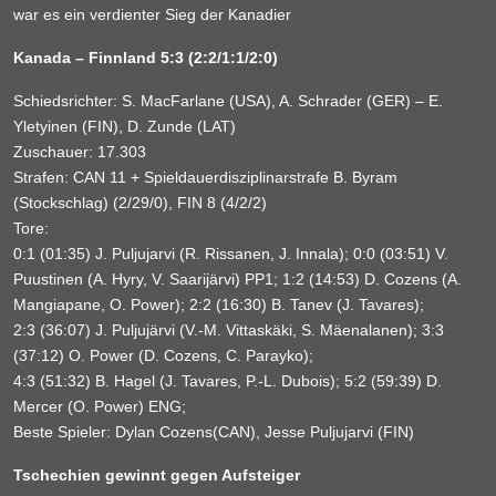
war es ein verdienter Sieg der Kanadier
Kanada – Finnland 5:3 (2:2/1:1/2:0)
Schiedsrichter: S. MacFarlane (USA), A. Schrader (GER) – E.
Yletyinen (FIN), D. Zunde (LAT)
Zuschauer: 17.303
Strafen: CAN 11 + Spieldauerdisziplinarstrafe B. Byram
(Stockschlag) (2/29/0), FIN 8 (4/2/2)
Tore:
0:1 (01:35) J. Puljujarvi (R. Rissanen, J. Innala); 0:0 (03:51) V.
Puustinen (A. Hyry, V. Saarijärvi) PP1; 1:2 (14:53) D. Cozens (A.
Mangiapane, O. Power); 2:2 (16:30) B. Tanev (J. Tavares);
2:3 (36:07) J. Puljujärvi (V.-M. Vittaskäki, S. Mäenalanen); 3:3
(37:12) O. Power (D. Cozens, C. Parayko);
4:3 (51:32) B. Hagel (J. Tavares, P.-L. Dubois); 5:2 (59:39) D.
Mercer (O. Power) ENG;
Beste Spieler: Dylan Cozens(CAN), Jesse Puljujarvi (FIN)
Tschechien gewinnt gegen Aufsteiger