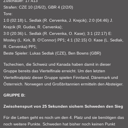
Zuschauer: 17.413
Strafen: CZE 10 (2/6/2), GBR 4 (2/2/0)
Tore:
1:0 (02:18) L. Sedlak (R. Cervenka, J. Krejcik); 2:0 (04:46) J.
Krejcik (R. Gudas, R. Cervenka);
3:0 (20:36) L. Sedlak (R. Cervenka, O. Kase); 3:1 (22:17) E:
Mosley (L. Kirk, B. O’Connor) PP1; 4:1 (32:15) O. Kase (L. Sedlak,
R. Cervenka) PP1;
Beste Spieler: Lukas Sedlak (CZE), Ben Bowns (GBR)
Tschechien, die Schweiz und Kanada haben damit in dieser
Gruppe bereits das Viertelfinale erreicht. Um den letzten
Viertelfinalplatz dieser Gruppe spielen Finnland, Dänemark und
Österreich. Norwegen und Großbritannien ermitteln den Absteiger.
GRUPPE B:
Zwischenspurt von 25 Sekunden sichern Schweden den Sieg
Für die Letten geht es noch um den 4. Platz und sie benötigen das
noch weitere Punkte. Schweden hat bisher noch keinen Punkt