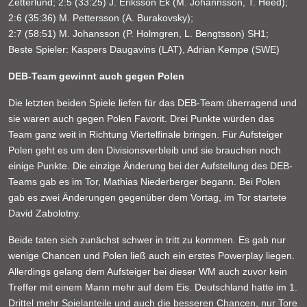
Zetterlund; 2:5 (33:25) J. Eriksson Ek (M. Johannsson, T. Heed);
2:6 (35:36) M. Pettersson (A. Burakovsky);
2:7 (58:51) M. Johansson (P. Holmgren, L. Bengtsson) SH1;
Beste Spieler: Kaspers Daugavins (LAT), Adrian Kempe (SWE)
DEB-Team gewinnt auch gegen Polen
Die letzten beiden Spiele liefen für das DEB-Team überragend und
sie waren auch gegen Polen Favorit. Drei Punkte würden das
Team ganz weit in Richtung Viertelfinale bringen. Für Aufsteiger
Polen geht es um den Divisionsverbleib und sie brauchen noch
einige Punkte. Die einzige Änderung bei der Aufstellung des DEB-
Teams gab es im Tor, Mathias Niederberger begann. Bei Polen
gab es zwei Änderungen gegenüber dem Vortag, im Tor startete
David Zabolotny.
Beide taten sich zunächst schwer in tritt zu kommen. Es gab nur
wenige Chancen und Polen ließ auch ein erstes Powerplay liegen.
Allerdings gelang dem Aufsteiger bei dieser WM auch zuvor kein
Treffer mit einem Mann mehr auf dem Eis. Deutschland hatte im 1.
Drittel mehr Spielanteile und auch die besseren Chancen, nur Tore