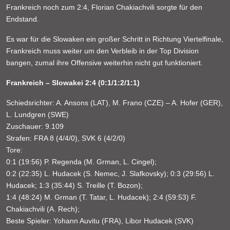
Frankreich noch zum 2:4, Florian Chakiachvili sorgte für den
Endstand.
Es war für die Slowaken ein großer Schritt in Richtung Viertelfinale,
Frankreich muss weiter um den Verbleib in der Top Division
bangen, zumal ihre Offensive weiterhin nicht gut funktioniert.
Frankreich – Slowakei 2:4 (0:1/1:2/1:1)
Schiedsrichter: A. Ansons (LAT), M. Frano (CZE) – A. Hofer (GER),
L. Lundgren (SWE)
Zuschauer: 9.109
Strafen: FRA 8 (4/4/0), SVK 6 (4/2/0)
Tore:
0:1 (19:56) P. Regenda (M. Grman, L. Cingel);
0:2 (22:35) L. Hudacek (S. Nemec, J. Slafkovsky); 0:3 (29:56) L.
Hudacek; 1:3 (35:44) S. Treille (T. Bozon);
1:4 (48:24) M. Grman (T. Tatar, L. Hudacek); 2:4 (59:53) F.
Chakiachvili (A. Rech);
Beste Spieler: Yohann Auvitu (FRA), Libor Hudacek (SVK)