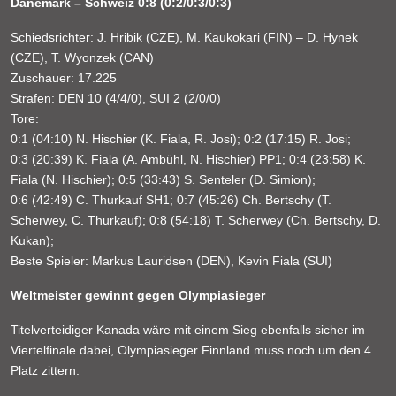
Dänemark – Schweiz 0:8 (0:2/0:3/0:3)
Schiedsrichter: J. Hribik (CZE), M. Kaukokari (FIN) – D. Hynek
(CZE), T. Wyonzek (CAN)
Zuschauer: 17.225
Strafen: DEN 10 (4/4/0), SUI 2 (2/0/0)
Tore:
0:1 (04:10) N. Hischier (K. Fiala, R. Josi); 0:2 (17:15) R. Josi;
0:3 (20:39) K. Fiala (A. Ambühl, N. Hischier) PP1; 0:4 (23:58) K.
Fiala (N. Hischier); 0:5 (33:43) S. Senteler (D. Simion);
0:6 (42:49) C. Thurkauf SH1; 0:7 (45:26) Ch. Bertschy (T.
Scherwey, C. Thurkauf); 0:8 (54:18) T. Scherwey (Ch. Bertschy, D.
Kukan);
Beste Spieler: Markus Lauridsen (DEN), Kevin Fiala (SUI)
Weltmeister gewinnt gegen Olympiasieger
Titelverteidiger Kanada wäre mit einem Sieg ebenfalls sicher im
Viertelfinale dabei, Olympiasieger Finnland muss noch um den 4.
Platz zittern.