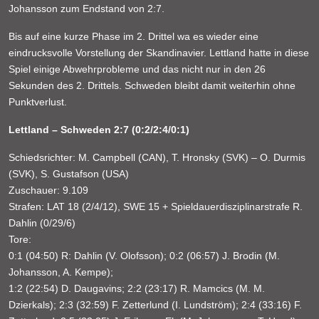
Johansson zum Endstand von 2:7.
Bis auf eine kurze Phase im 2. Drittel wa es wieder eine
eindrucksvolle Vorstellung der Skandinavier. Lettland hatte in diese
Spiel einige Abwehrprobleme und das nicht nur in den 26
Sekunden des 2. Drittels. Schweden bleibt damit weiterhin ohne
Punktverlust.
Lettland – Schweden 2:7 (0:2/2:4/0:1)
Schiedsrichter: M. Campbell (CAN), T. Hronsky (SVK) – O. Durmis
(SVK), S. Gustafson (USA)
Zuschauer: 9.109
Strafen: LAT 18 (2/4/12), SWE 15 + Spieldauerdisziplinarstrafe R.
Dahlin (0/29/6)
Tore:
0:1 (04:50) R: Dahlin (V. Olofsson); 0:2 (06:57) J. Brodin (M.
Johansson, A. Kempe);
1:2 (22:54) D. Daugavins; 2:2 (23:17) R. Mamcics (M. M.
Dzierkals); 2:3 (32:59) F. Zetterlund (I. Lundström); 2:4 (33:16) F.