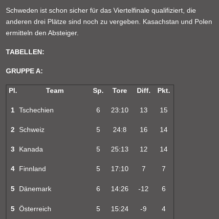
Schweden ist schon sicher für das Viertelfinale qualifiziert, die
anderen drei Plätze sind noch zu vergeben. Kasachstan und Polen
ermitteln den Absteiger.
TABELLEN:
GRUPPE A:
Pl.
Team
Sp.
Tore
Diff.
Pkt.
1
Tschechien
6
23:10
13
15
2
Schweiz
5
24:8
16
14
3
Kanada
5
25:13
12
14
4
Finnland
5
17:10
7
7
5
Dänemark
6
14:26
-12
6
5
Österreich
5
15:24
-9
4