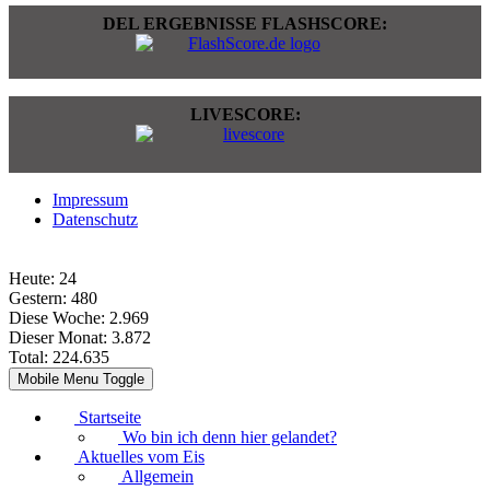
DEL ERGEBNISSE FLASHSCORE:
LIVESCORE:
Impressum
Datenschutz
Heute:
24
Gestern:
480
Diese Woche:
2.969
Dieser Monat:
3.872
Total:
224.635
Mobile Menu Toggle
Startseite
Wo bin ich denn hier gelandet?
Aktuelles vom Eis
Allgemein