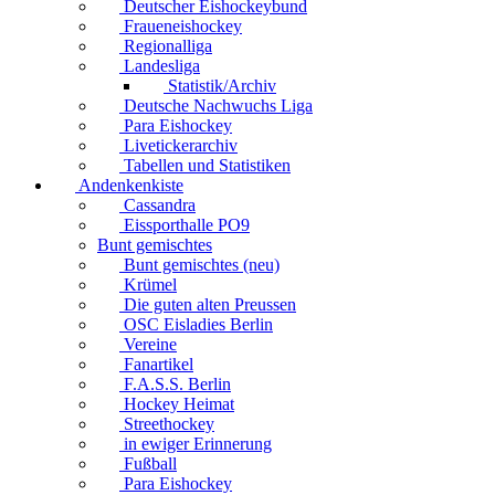
Deutscher Eishockeybund
Fraueneishockey
Regionalliga
Landesliga
Statistik/Archiv
Deutsche Nachwuchs Liga
Para Eishockey
Livetickerarchiv
Tabellen und Statistiken
Andenkenkiste
Cassandra
Eissporthalle PO9
Bunt gemischtes
Bunt gemischtes (neu)
Krümel
Die guten alten Preussen
OSC Eisladies Berlin
Vereine
Fanartikel
F.A.S.S. Berlin
Hockey Heimat
Streethockey
in ewiger Erinnerung
Fußball
Para Eishockey