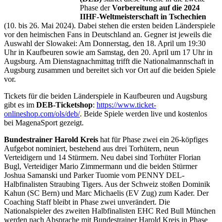
Phase der
Vorbereitung auf die 2024
IIHF-Weltmeisterschaft in Tschechien
(10. bis 26. Mai 2024). Dabei stehen die ersten beiden Länderspiele
vor den heimischen Fans in Deutschland an. Gegner ist jeweils die
Auswahl der Slowakei: Am Donnerstag, den 18. April um 19:30
Uhr in Kaufbeuren sowie am Samstag, den 20. April um 17 Uhr in
Augsburg. Am Dienstagnachmittag trifft die Nationalmannschaft in
Augsburg zusammen und bereitet sich vor Ort auf die beiden Spiele
vor.
Tickets für die beiden Länderspiele in Kaufbeuren und Augsburg
gibt es im
DEB-Ticketshop
:
https://www.ticket-
onlineshop.com/ols/deb/
. Beide Spiele werden live und kostenlos
bei MagenaSport gezeigt.
Bundestrainer Harold Kreis
hat für Phase zwei ein 26-köpfiges
Aufgebot nominiert, bestehend aus drei Torhütern, neun
Verteidigern und 14 Stürmern. Neu dabei sind Torhüter Florian
Bugl, Verteidiger Mario Zimmermann und die beiden Stürmer
Joshua Samanski und Parker Tuomie vom PENNY DEL-
Halbfinalisten Straubing Tigers. Aus der Schweiz stoßen Dominik
Kahun (SC Bern) und Marc Michaelis (EV Zug) zum Kader. Der
Coaching Staff bleibt in Phase zwei unverändert. Die
Nationalspieler des zweiten Halbfinalisten EHC Red Bull München
werden nach Absprache mit Bundestrainer Harold Kreis in Phase