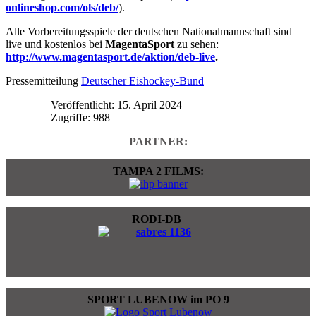
onlineshop.com/ols/deb/
).
Alle Vorbereitungsspiele der deutschen Nationalmannschaft sind
live und kostenlos bei
MagentaSport
zu sehen:
http://www.magentasport.de/aktion/deb-live
.
Pressemitteilung
Deutscher Eishockey-Bund
Veröffentlicht: 15. April 2024
Zugriffe: 988
PARTNER:
TAMPA 2 FILMS:
RODI-DB
SPORT LUBENOW im PO 9