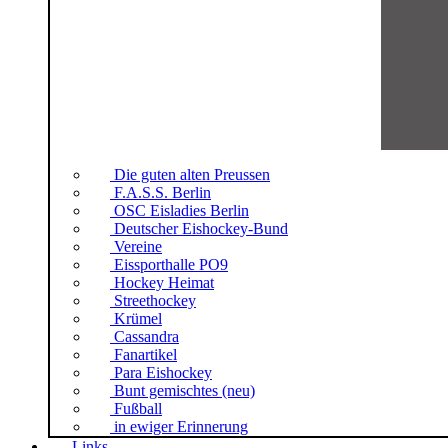
Die guten alten Preussen
F.A.S.S. Berlin
OSC Eisladies Berlin
Deutscher Eishockey-Bund
Vereine
Eissporthalle PO9
Hockey Heimat
Streethockey
Krümel
Cassandra
Fanartikel
Para Eishockey
Bunt gemischtes (neu)
Fußball
in ewiger Erinnerung
Links