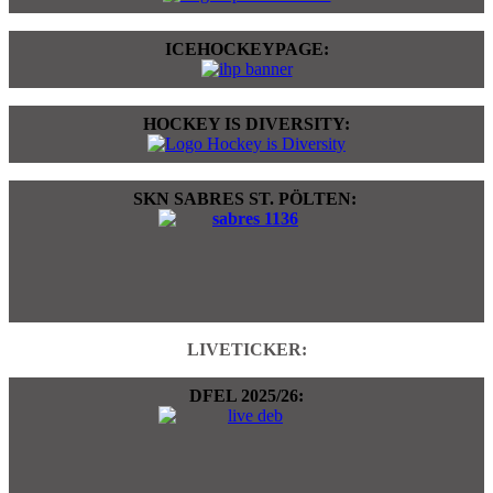
ICEHOCKEYPAGE:
HOCKEY IS DIVERSITY:
SKN SABRES ST. PÖLTEN:
LIVETICKER:
DFEL 2025/26: