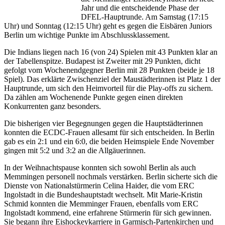
Jahr und die entscheidende Phase der
DFEL-Hauptrunde. Am Samstag (17:15
Uhr) und Sonntag (12:15 Uhr) geht es gegen die Eisbären Juniors
Berlin um wichtige Punkte im Abschlussklassement.
Die Indians liegen nach 16 (von 24) Spielen mit 43 Punkten klar an
der Tabellenspitze. Budapest ist Zweiter mit 29 Punkten, dicht
gefolgt vom Wochenendgegner Berlin mit 28 Punkten (beide je 18
Spiel). Das erklärte Zwischenziel der Maustädterinnen ist Platz 1 der
Hauptrunde, um sich den Heimvorteil für die Play-offs zu sichern.
Da zählen am Wochenende Punkte gegen einen direkten
Konkurrenten ganz besonders.
Die bisherigen vier Begegnungen gegen die Hauptstädterinnen
konnten die ECDC-Frauen allesamt für sich entscheiden. In Berlin
gab es ein 2:1 und ein 6:0, die beiden Heimspiele Ende November
gingen mit 5:2 und 3:2 an die Allgäuerinnen.
In der Weihnachtspause konnten sich sowohl Berlin als auch
Memmingen personell nochmals verstärken. Berlin sicherte sich die
Dienste von Nationalstürmerin Celina Haider, die vom ERC
Ingolstadt in die Bundeshauptstadt wechselt. Mit Marie-Kristin
Schmid konnten die Memminger Frauen, ebenfalls vom ERC
Ingolstadt kommend, eine erfahrene Stürmerin für sich gewinnen.
Sie begann ihre Eishockeykarriere in Garmisch-Partenkirchen und