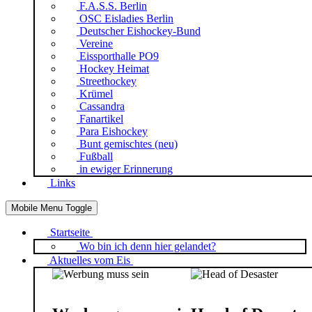
F.A.S.S. Berlin
OSC Eisladies Berlin
Deutscher Eishockey-Bund
Vereine
Eissporthalle PO9
Hockey Heimat
Streethockey
Krümel
Cassandra
Fanartikel
Para Eishockey
Bunt gemischtes (neu)
Fußball
in ewiger Erinnerung
Links
Mobile Menu Toggle
Startseite
Wo bin ich denn hier gelandet?
Aktuelles vom Eis