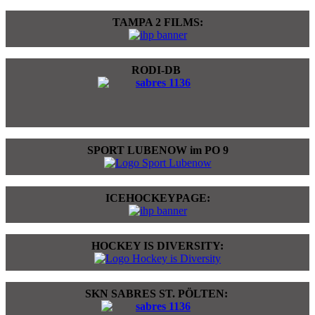
TAMPA 2 FILMS:
RODI-DB
SPORT LUBENOW im PO 9
ICEHOCKEYPAGE:
HOCKEY IS DIVERSITY:
SKN SABRES ST. PÖLTEN: