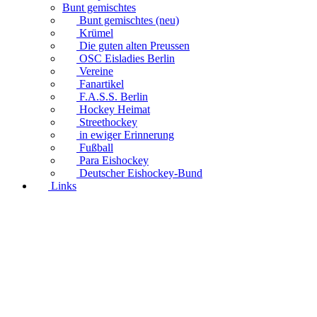
Bunt gemischtes
Bunt gemischtes (neu)
Krümel
Die guten alten Preussen
OSC Eisladies Berlin
Vereine
Fanartikel
F.A.S.S. Berlin
Hockey Heimat
Streethockey
in ewiger Erinnerung
Fußball
Para Eishockey
Deutscher Eishockey-Bund
Links