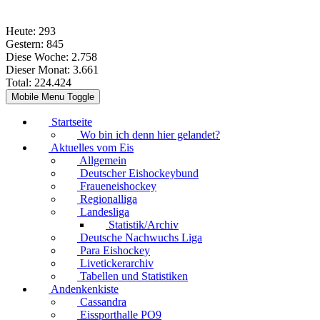
Heute:
293
Gestern:
845
Diese Woche:
2.758
Dieser Monat:
3.661
Total:
224.424
Mobile Menu Toggle
Startseite
Wo bin ich denn hier gelandet?
Aktuelles vom Eis
Allgemein
Deutscher Eishockeybund
Fraueneishockey
Regionalliga
Landesliga
Statistik/Archiv
Deutsche Nachwuchs Liga
Para Eishockey
Livetickerarchiv
Tabellen und Statistiken
Andenkenkiste
Cassandra
Eissporthalle PO9