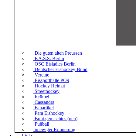
Die guten alten Preussen
F.A.S.S. Berlin
OSC Eisladies Berlin
Deutscher Eishockey-Bund
Vereine
Eissporthalle PO9
Hockey Heimat
Streethockey
Krümel
Cassandra
Fanartikel
Para Eishockey
Bunt gemischtes (neu)
Fußball
in ewiger Erinnerung
Links