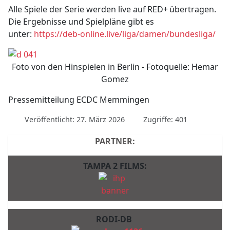
Alle Spiele der Serie werden live auf
RED+
ü
bertragen.
Die Ergebnisse und Spielpl
ä
ne gibt es
unter:
https://deb-online.live/liga/damen/bundesliga/
Foto von den Hinspielen in Berlin - Fotoquelle: Hemar
Gomez
Pressemitteilung ECDC Memmingen
Veröffentlicht: 27. März 2026
Zugriffe: 401
PARTNER:
TAMPA 2 FILMS:
RODI-DB