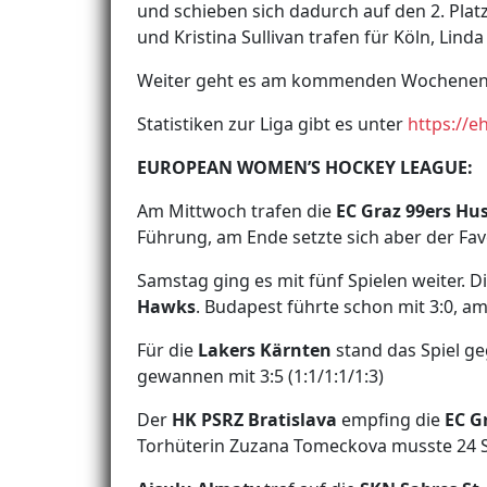
und schieben sich dadurch auf den 2. Platz
und Kristina Sullivan trafen für Köln, Lind
Weiter geht es am kommenden Wochenende
Statistiken zur Liga gibt es unter
https://e
EUROPEAN WOMEN’S HOCKEY LEAGUE:
Am Mittwoch trafen die
EC Graz 99ers Hu
Führung, am Ende setzte sich aber der Favor
Samstag ging es mit fünf Spielen weiter. D
Hawks
. Budapest führte schon mit 3:0, am
Für die
Lakers Kärnten
stand das Spiel g
gewannen mit 3:5 (1:1/1:1/1:3)
Der
HK PSRZ Bratislava
empfing die
EC G
Torhüterin Zuzana Tomeckova musste 24 