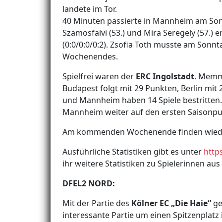
landete im Tor.
40 Minuten passierte in Mannheim am Sonntag
Szamosfalvi (53.) und Mira Seregely (57.) e
(0:0/0:0/0:2). Zsofia Toth musste am Sonn
Wochenendes.
Spielfrei waren der
ERC Ingolstadt
. Memmi
Budapest folgt mit 29 Punkten, Berlin mit 
und Mannheim haben 14 Spiele bestritten.
Mannheim weiter auf den ersten Saisonpu
Am kommenden Wochenende finden wieder 
Ausführliche Statistiken gibt es unter
http
ihr weitere Statistiken zu Spielerinnen a
DFEL2 NORD:
Mit der Partie des
Kölner EC „Die Haie“
ge
interessante Partie um einen Spitzenplatz in