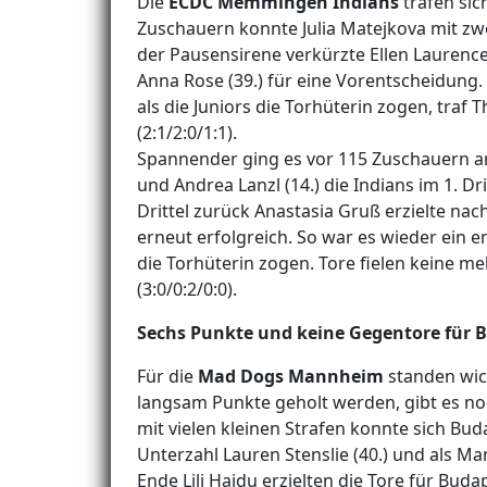
Die
ECDC Memmingen Indians
trafen sic
Zuschauern konnte Julia Matejkova mit zwei
der Pausensirene verkürzte Ellen Laurence
Anna Rose (39.) für eine Vorentscheidung. 
als die Juniors die Torhüterin zogen, tr
(2:1/2:0/1:1).
Spannender ging es vor 115 Zuschauern am 
und Andrea Lanzl (14.) die Indians im 1. D
Drittel zurück Anastasia Gruß erzielte nac
erneut erfolgreich. So war es wieder ein 
die Torhüterin zogen. Tore fielen keine
(3:0/0:2/0:0).
Sechs Punkte und keine Gegentore für 
Für die
Mad Dogs Mannheim
standen wic
langsam Punkte geholt werden, gibt es noc
mit vielen kleinen Strafen konnte sich Buda
Unterzahl Lauren Stenslie (40.) und als 
Ende Lili Hajdu erzielten die Tore für Bud