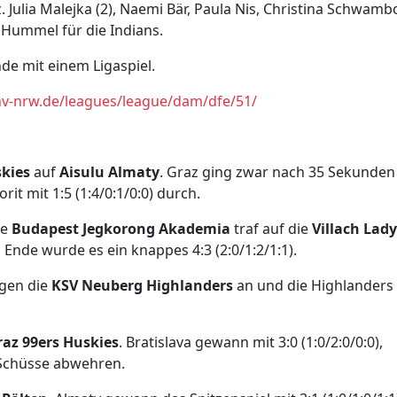
. Julia Malejka (2), Naemi Bär, Paula Nis, Christina Schwamb
a Hummel für die Indians.
 mit einem Ligaspiel.
hv-nrw.de/leagues/league/dam/dfe/51/
skies
auf
Aisulu Almaty
. Graz ging zwar nach 35 Sekunden
it mit 1:5 (1:4/0:1/0:0) durch.
ie
Budapest Jegkorong Akademia
traf auf die
Villach Lady
 Ende wurde es ein knappes 4:3 (2:0/1:2/1:1).
egen die
KSV Neuberg Highlanders
an und die Highlanders
raz 99ers Huskies
. Bratislava gewann mit 3:0 (1:0/2:0/0:0),
Schüsse abwehren.