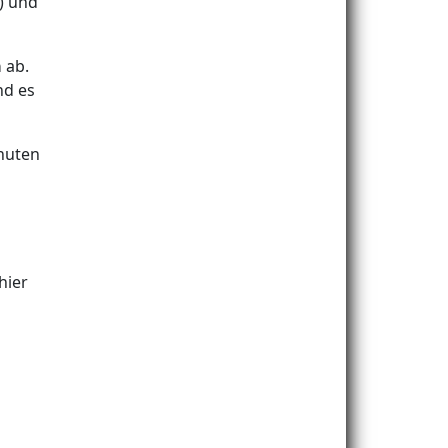
1) und
a
ab.
nd es
nuten
hier