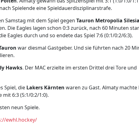
 Pölten
. Almaty gewann das Spitzenspiel mit 3:1 (1:0/1:0/1:
nach Spielende eine Spieldauerdisziplinarstrafe.
en Samstag mit dem Spiel gegen
Tauron Metropolia Silesi
n. Die Eagles lagen schon 0:3 zurück, nach 60 Minuten sta
ie Eagles durch und so endete das Spiel 7:6 (0:1/0:2/6:3).
Tauron
war diesmal Gastgeber. Und sie führten nach 20 Mi
lieren.
ady Hawks
. Der MAC erzielte im ersten Drittel drei Tore und
s Spiel, die
Lakers Kärnten
waren zu Gast. Almaty machte 
mit 6:3 (5:1/0:2/1:0).
sten neun Spiele.
s://ewhl.hockey/