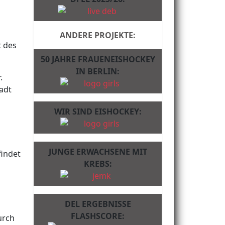
ANDERE PROJEKTE:
t des
50 JAHRE FRAUENEISHOCKEY
IN BERLIN:
.
tadt
WIR SIND EISHOCKEY:
JUNGE ERWACHSENE MIT
findet
KREBS:
DEL ERGEBNISSE
FLASHSCORE:
urch