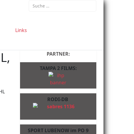
Suchen
Links
L,
PARTNER:
TAMPA 2 FILMS:
WHL
RODI-DB
SPORT LUBENOW im PO 9