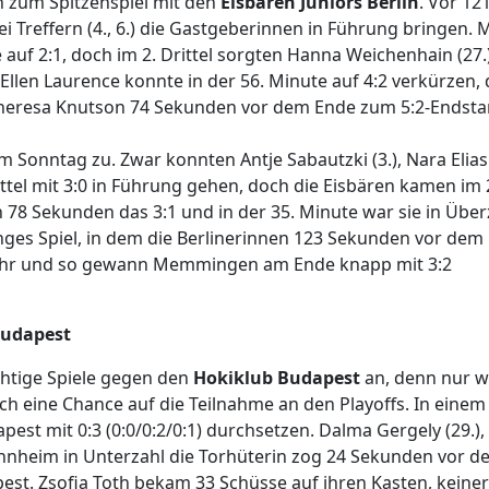
h zum Spitzenspiel mit den
Eisbären Juniors Berlin
. Vor 12
 Treffern (4., 6.) die Gastgeberinnen in Führung bringen. M
 auf 2:1, doch im 2. Drittel sorgten Hanna Weichenhain (27.
Ellen Laurence konnte in der 56. Minute auf 4:2 verkürzen,
af Theresa Knutson 74 Sekunden vor dem Ende zum 5:2-Endst
Sonntag zu. Zwar konnten Antje Sabautzki (3.), Nara Elias 
rittel mit 3:0 in Führung gehen, doch die Eisbären kamen im 
h 78 Sekunden das 3:1 und in der 35. Minute war sie in Über
enges Spiel, in dem die Berlinerinnen 123 Sekunden vor dem
 mehr und so gewann Memmingen am Ende knapp mit 3:2
Budapest
htige Spiele gegen den
Hokiklub Budapest
an, denn nur 
h eine Chance auf die Teilnahme an den Playoffs. In einem 
pest mit 0:3 (0:0/0:2/0:1) durchsetzen. Dalma Gergely (29.), 
Mannheim in Unterzahl die Torhüterin zog 24 Sekunden vor 
apest. Zsofia Toth bekam 33 Schüsse auf ihren Kasten, keiner