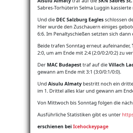
Aisulu Almaty
traf auf die
SKN Sabres St.
Sabres-Torhüterin Selma Luggin kassierte 
Und die
DEC Salzburg Eagles
schlossen d
Hier wurde den Zuschauern einiges gebote
6:6. Im Penaltyschießen setzten sich dann d
Beide trafen Sonntag erneut aufeinander,
2:0, um am Ende mit 2:4 (2:0/0:2/0:2) zu ver
Der
MAC Budapest
traf auf die
Villach L
gewann am Ende mit 3:1 (3:0/0:1/0:0).
Und
Aisulu Almaty
bestritt noch ein dritte
im 1. Drittel alles klar und gewann am Ende 
Von Mittwoch bis Sonntag folgen die näch
Ausführliche Statistiken gibt es unter
http
erschienen bei
Icehockeypage