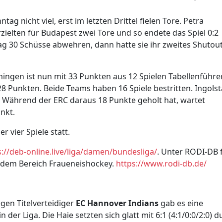
 nicht viel, erst im letzten Drittel fielen Tore. Petra
rzielten für Budapest zwei Tore und so endete das Spiel 0:2
tag 30 Schüsse abwehren, dann hatte sie ihr zweites Shutou
ngen ist nun mit 33 Punkten aus 12 Spielen Tabellenführer
28 Punkten. Beide Teams haben 16 Spiele bestritten. Ingols
 Während der ERC daraus 18 Punkte geholt hat, wartet
nkt.
vier Spiele statt.
s://deb-online.live/liga/damen/bundesliga/
. Unter RODI-DB 
us dem Bereich Fraueneishockey.
https://www.rodi-db.de/
gen Titelverteidiger
EC Hannover Indians
gab es eine
 der Liga. Die Haie setzten sich glatt mit 6:1 (4:1/0:0/2:0) d