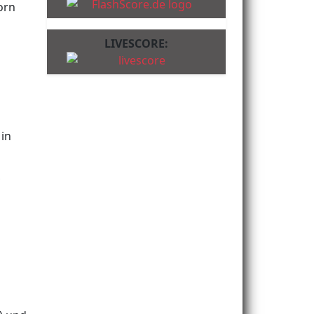
orn
LIVESCORE:
 in