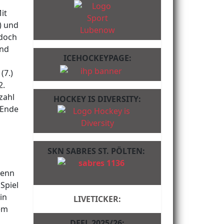
1
it
) und
 doch
and
ICEHOCKEYPAGE:
(7.)
2.
zahl
HOCKEY IS DIVERSITY:
 Ende
SKN SABRES ST. PÖLTEN:
wenn
Spiel
in
LIVETICKER:
dem
DFEL 2025/26: