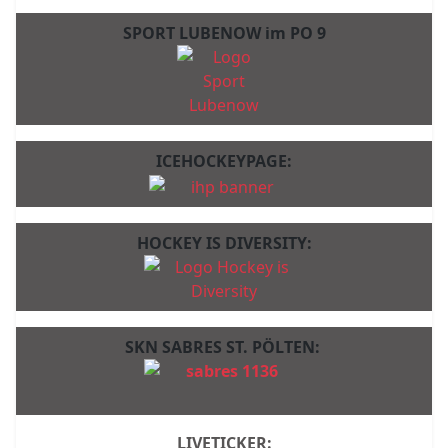
SPORT LUBENOW im PO 9
ICEHOCKEYPAGE:
HOCKEY IS DIVERSITY:
SKN SABRES ST. PÖLTEN:
LIVETICKER: