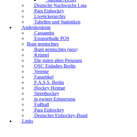
Deutsche Nachwuchs Liga
Para Eishockey
Livetickerarchiv
Tabellen und Statistiken
Andenkenkiste
Cassandra
Eissporthalle PO9
Bunt gemischtes
Bunt gemischtes (neu)
Krümel
Die guten alten Preussen
OSC Eisladies Berlin
Vereine
Fanartikel
F.A.S.S. Berlin
Hockey Heimat
Streethockey
in ewiger Erinnerung
Fußball
Para Eishockey
Deutscher Eishockey-Bund
Links