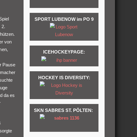
Spiel
SPORT LUBENOW im PO 9
 2.
chützen.
er von
men,
ICEHOCKEYPAGE:
er Pause
enmacher
HOCKEY IS DIVERSITY:
rsuchte
luge
nd da es
r
SKN SABRES ST. PÖLTEN:
4
sorgte