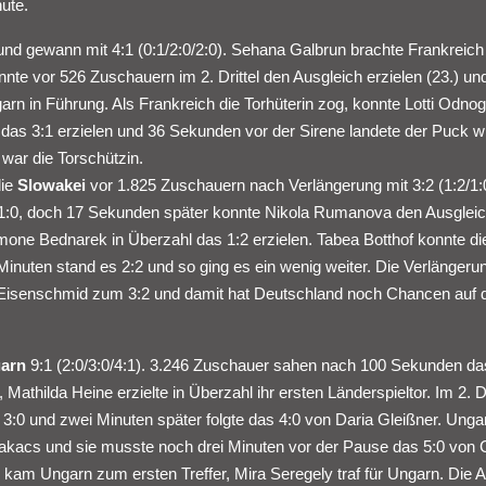
ute.
nd gewann mit 4:1 (0:1/2:0/2:0). Sehana Galbrun brachte Frankreich
nte vor 526 Zuschauern im 2. Drittel den Ausgleich erzielen (23.) un
rn in Führung. Als Frankreich die Torhüterin zog, konnte Lotti Odno
s 3:1 erzielen und 36 Sekunden vor der Sirene landete der Puck w
 war die Torschützin.
die
Slowakei
vor 1.825 Zuschauern nach Verlängerung mit 3:2 (1:2/1:0
 1:0, doch 17 Sekunden später konnte Nikola Rumanova den Ausglei
one Bednarek in Überzahl das 1:2 erzielen. Tabea Botthof konnte die
inuten stand es 2:2 und so ging es ein wenig weiter. Die Verlängeru
-Eisenschmid zum 3:2 und damit hat Deutschland noch Chancen auf 
arn
9:1 (2:0/3:0/4:1). 3.246 Zuschauer sahen nach 100 Sekunden da
Mathilda Heine erzielte in Überzahl ihr ersten Länderspieltor. Im 2. Dr
3:0 und zwei Minuten später folgte das 4:0 von Daria Gleißner. Unga
kacs und sie musste noch drei Minuten vor der Pause das 5:0 von 
am Ungarn zum ersten Treffer, Mira Seregely traf für Ungarn. Die A