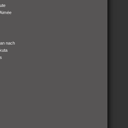
ute
 Aimée
pan nach
kuta
hs