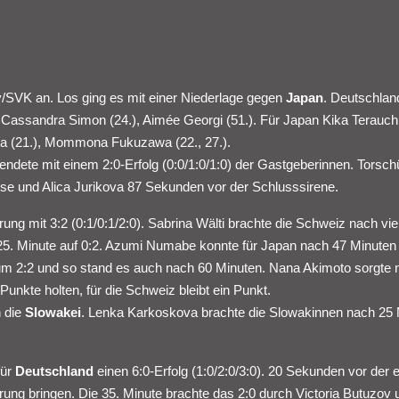
y/SVK an. Los ging es mit einer Niederlage gegen
Japan
. Deutschlan
en Cassandra Simon (24.), Aimée Georgi (51.). Für Japan Kika Terauchi
wa (21.), Mommona Fukuzawa (22., 27.).
endete mit einem 2:0-Erfolg (0:0/1:0/1:0) der Gastgeberinnen. Torsch
e und Alica Jurikova 87 Sekunden vor der Schlusssirene.
ung mit 3:2 (0:1/0:1/2:0). Sabrina Wälti brachte die Schweiz nach vie
r 25. Minute auf 0:2. Azumi Numabe konnte für Japan nach 47 Minuten 
um 2:2 und so stand es auch nach 60 Minuten. Nana Akimoto sorgte 
 Punkte holten, für die Schweiz bleibt ein Punkt.
n die
Slowakei
. Lenka Karkoskova brachte die Slowakinnen nach 25 
für
Deutschland
einen 6:0-Erfolg (1:0/2:0/3:0). 20 Sekunden vor der 
ng bringen. Die 35. Minute brachte das 2:0 durch Victoria Butuzov 