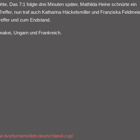
te. Das 7:1 folgte drei Minuten später, Mathilda Heine schnürte ein
Treffer, nun traf auch Katharina Häckelsmiller und Franziska Feldme
reffer und zum Endstand.
owakei, Ungarn und Frankreich.
ine.live/turniere/deb-deutschland-cup/