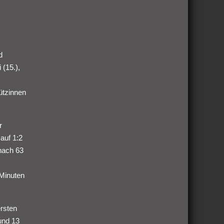
d
 (15.),
ützinnen
r
auf 1:2
nach 63
Minuten
ersten
und 13