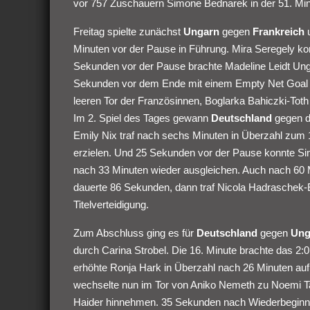
vor 757 Zuschauern Simone Bednarek in der 51. Min
Freitag spielte zunächst
Ungarn
gegen
Frankreich
u
Minuten vor der Pause in Führung. Mira Seregely kon
Sekunden vor der Pause brachte Madeline Leidt Unga
Sekunden vor dem Ende mit einem Empty Net Goal da
leeren Tor der Französinnen, Boglarka Bahiczki-Toth
Im 2. Spiel des Tages gewann
Deutschland
gegen 
Emily Nix traf nach sechs Minuten in Überzahl zum
erzielen. Und 25 Sekunden vor der Pause konnte Sim
nach 33 Minuten wieder ausgleichen. Auch nach 60 M
dauerte 86 Sekunden, dann traf Nicola Hadraschek
Titelverteidigung.
Zum Abschluss ging es für
Deutschland
gegen
Ung
durch Carina Strobel. Die 16. Minute brachte das 2:0, 
erhöhte Ronja Hark in Überzahl nach 26 Minuten auf 
wechselte nun im Tor von Aniko Nemeth zu Noemi Ta
Haider hinnehmen. 35 Sekunden nach Wiederbeginn k