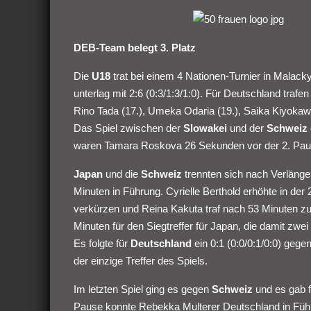
DEB-Team belegt 3. Platz
Die
U18
trat bei einem 4 Nationen-Turnier in Malack
unterlag mit 2:6 (0:3/1:3/1:0). Für Deutschland traf
Rino Tada (17.), Umeka Odaria (19.), Saika Kiyoka
Das Spiel zwischen der
Slowakei
und der
Schweiz
waren Tamara Roskova 26 Sekunden vor der 2. Paus
Japan
und die
Schweiz
trennten sich nach Verlänger
Minuten in Führung. Cyrielle Berthold erhöhte in de
verkürzen und Reina Kakuta traf nach 53 Minuten z
Minuten für den Siegtreffer für Japan, die damit zwei
Es folgte für
Deutschland
ein 0:1 (0:0/0:1/0:0) gege
der einzige Treffer des Spiels.
Im letzten Spiel ging es gegen
Schweiz
und es gab 
Pause konnte Rebekka Multerer Deutschland in Führu