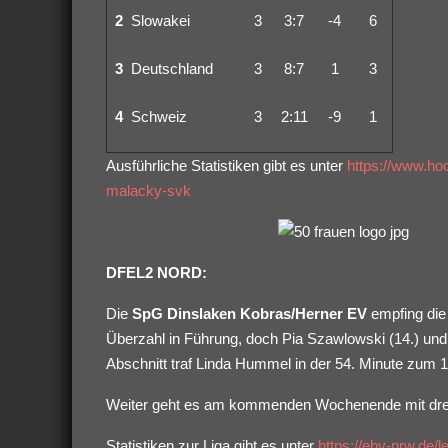
2
Slowakei
3
3:7
-4
6
3
Deutschland
3
8:7
1
3
4
Schweiz
3
2:11
-9
1
Ausführliche Statistiken gibt es unter
https://www.ho
malacky-svk
DFEL2 NORD:
Die
SpG Dinslaken Kobras/Herner EV
empfing di
Überzahl in Führung, doch Pia Szawlowski (14.) und Be
Abschnitt traf Linda Hummel in der 54. Minute zum 1
Weiter geht es am kommenden Wochenende mit drei
Statistiken zur Liga gibt es unter
https://ehv-nrw.de/