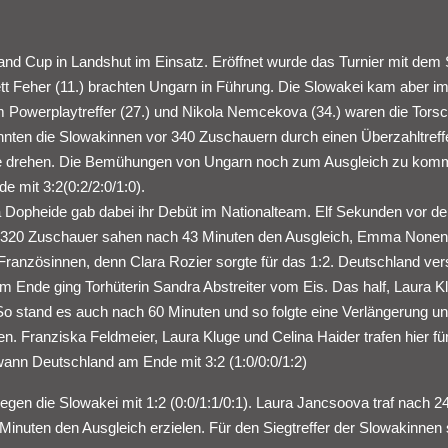
nd Cup in Landshut im Einsatz. Eröffnet wurde das Turnier mit dem 
ett Feher (11.) brachten Ungarn in Führung. Die Slowakei kam aber im
m Powerplaytreffer (27.) und Nikola Nemcekova (34.) waren die Tors
nnten die Slowakinnen vor 340 Zuschauern durch einen Überzahltreff
tie drehen. Die Bemühungen von Ungarn noch zum Ausgleich zu kom
e mit 3:2(0:2/2:0/1:0).
a Dopheide gab dabei ihr Debüt im Nationalteam. Elf Sekunden vor d
 1.320 Zuschauer sahen nach 43 Minuten den Ausgleich, Emma Non
e Französinnen, denn Clara Rozier sorgte für das 1:2. Deutschland ve
nde ging Torhüterin Sandra Abstreiter vom Eis. Das half, Laura K
So stand es auch nach 60 Minuten und so folgte eine Verlängerung u
en. Franziska Feldmeier, Laura Kluge und Celina Haider trafen hier fü
wann Deutschland am Ende mit 3:2 (1:0/0:0/1:2)
gen die Slowakei mit 1:2 (0:0/1:1/0:1). Laura Jancsoova traf nach 2
nuten den Ausgleich erzielen. Für den Siegtreffer der Slowakinnen 