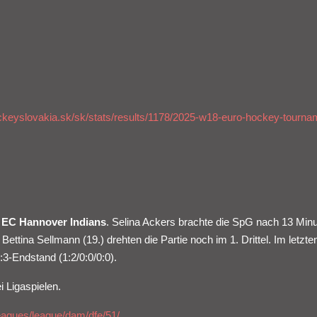
ckeyslovakia.sk/sk/stats/results/1178/2025-w18-euro-hockey-tourna
e
EC Hannover Indians
. Selina Ackers brachte die SpG nach 13 Minu
ttina Sellmann (19.) drehten die Partie noch im 1. Drittel. Im letzte
:3-Endstand (1:2/0:0/0:0).
 Ligaspielen.
leagues/league/dam/dfe/51/