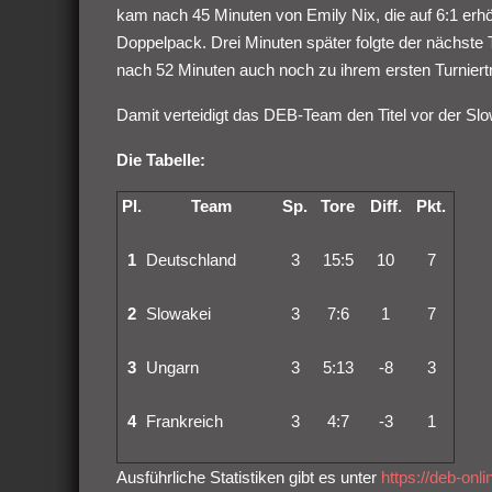
kam nach 45 Minuten von Emily Nix, die auf 6:1 erhöh
Doppelpack. Drei Minuten später folgte der nächste 
nach 52 Minuten auch noch zu ihrem ersten Turniert
Damit verteidigt das DEB-Team den Titel vor der Sl
Die Tabelle:
Pl.
Team
Sp.
Tore
Diff.
Pkt.
1
Deutschland
3
15:5
10
7
2
Slowakei
3
7:6
1
7
3
Ungarn
3
5:13
-8
3
4
Frankreich
3
4:7
-3
1
Ausführliche Statistiken gibt es unter
https://deb-onl