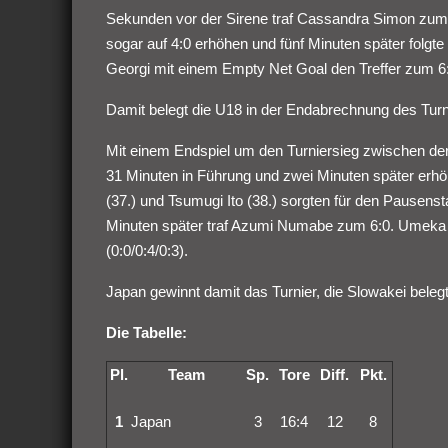
Sekunden vor der Sirene traf Cassandra Simon zum 3
sogar auf 4:0 erhöhen und fünf Minuten später folg
Georgi mit einem Empty Net Goal den Treffer zum 6:
Damit belegt die U18 in der Endabrechnung des Turnie
Mit einem Endspiel um den Turniersieg zwischen de
31 Minuten in Führung und zwei Minuten später erhö
(37.) und Tsumugi Ito (38.) sorgten für den Pausen
Minuten später traf Azumi Numabe zum 6:0. Umeka 
(0:0/0:4/0:3).
Japan gewinnt damit das Turnier, die Slowakei belegt
Die Tabelle:
Pl.
Team
Sp.
Tore
Diff.
Pkt.
1
Japan
3
16:4
12
8