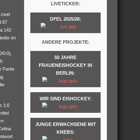
LIVETICKER:
 zwei
DFEL 2025/26:
d 87
ga 142
ieder im
ANDERE PROJEKTE:
/0:0).
50 JAHRE
ch
FRAUENEISHOCKEY IN
 Partie
BERLIN:
ng
die
WIR SIND EISHOCKEY:
s 1:0
ittel
rn
JUNGE ERWACHSENE MIT
Celina
KREBS:
ntwort