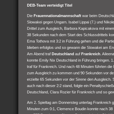
DEB-Team verteidigt Titel
Die
Frauennationalmannschaft
war beim Deutschla
Slowakei gegen Ungarn. Isabel Lippai (7.) und Nikol
Drittel zum Ausgleich, Barbora Kapicakova mit eine
38 Sekunden nach dem Start des Schlussdrittels ko
Ema Tothova mit 3:2 in Führung gehen und die Par
blieben erfolglos und so gewann die Slowakei am End
Am Abend traf
Deutschland
auf
Frankreich
. Aileen
konnte Emily Nix Deutschland in Führung bringen.
traf für Frankreich. Und nach 48 Minuten führten di
zum Ausgleich zu kommen und 90 Sekunden vor dem E
erzielte 65 Sekunden vor der Sirene den Ausgleich. 
auch nach dieser 2:2 stand, folgte ein Penaltyschieß
Deutschland, Clara Rozier für Frankreich und so ge
Am 2. Spieltag am Donnersteg unterlag Frankreich ge
Minuten zum 0:1, Clemence Boudin konnte nach 38 Mi