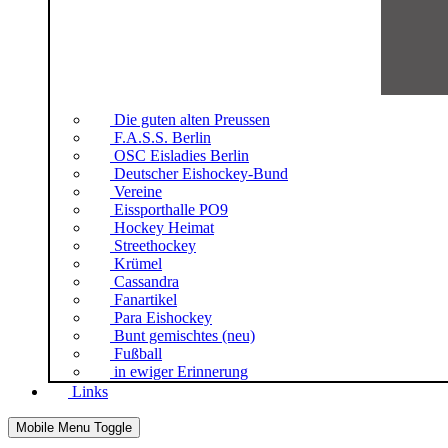
Die guten alten Preussen
F.A.S.S. Berlin
OSC Eisladies Berlin
Deutscher Eishockey-Bund
Vereine
Eissporthalle PO9
Hockey Heimat
Streethockey
Krümel
Cassandra
Fanartikel
Para Eishockey
Bunt gemischtes (neu)
Fußball
in ewiger Erinnerung
Links
Mobile Menu Toggle