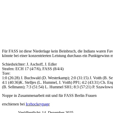
Für FASS ist diese Niederlage kein Beinbruch, die Indians waren 
könnte bei einer konzentrierten Leistung durchaus ein Punktgewinn m
Schiedsrichter: J. Aschoff, J. Edler
Strafen: ECH 17 (4/7/6), FASS (8/4/4)
Tore:
1:0 (26:28) J. Buchwald (D. Westerkamp); 2:0 (31:15) J. Voith (B. Sel
4:1 (40:36)K. Stelljes (L. Hummel, J. Voith) PP1; 4:2 (43:31) Ch. E
(B. Sellmann); 7:3 (51:54) L. Hummel SH1; 8:3 (57:21) P. Szawlowsk
Noppe in Zusammenarbeit mit und für FASS Berlin Frauen
erschienen bei
Icehockeypage
Veröffentlicht: 14. Dezember 2025