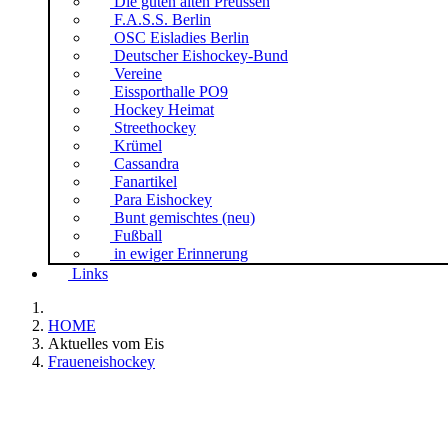
Die guten alten Preussen
F.A.S.S. Berlin
OSC Eisladies Berlin
Deutscher Eishockey-Bund
Vereine
Eissporthalle PO9
Hockey Heimat
Streethockey
Krümel
Cassandra
Fanartikel
Para Eishockey
Bunt gemischtes (neu)
Fußball
in ewiger Erinnerung
Links
HOME
Aktuelles vom Eis
Fraueneishockey