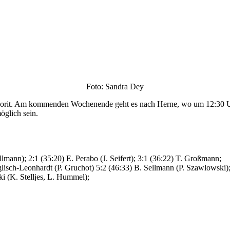
Foto: Sandra Dey
Favorit. Am kommenden Wochenende geht es nach Herne, wo um 12:30 U
öglich sein.
lmann); 2:1 (35:20) E. Perabo (J. Seifert); 3:1 (36:22) T. Großmann;
nglisch-Leonhardt (P. Gruchot) 5:2 (46:33) B. Sellmann (P. Szawlowski
i (K. Stelljes, L. Hummel);