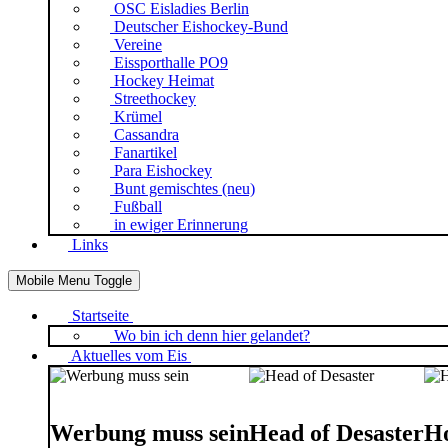
OSC Eisladies Berlin
Deutscher Eishockey-Bund
Vereine
Eissporthalle PO9
Hockey Heimat
Streethockey
Krümel
Cassandra
Fanartikel
Para Eishockey
Bunt gemischtes (neu)
Fußball
in ewiger Erinnerung
Links
Mobile Menu Toggle
Startseite
Wo bin ich denn hier gelandet?
Aktuelles vom Eis
Werbung muss sein
Head of Desaster
Ho