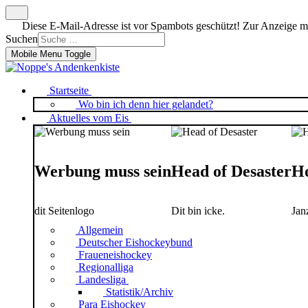
Diese E-Mail-Adresse ist vor Spambots geschützt! Zur Anzeige mus
Suchen
Mobile Menu Toggle
Startseite
Wo bin ich denn hier gelandet?
Aktuelles vom Eis
Werbung muss sein
Head of Desaster
Ho
dit Seitenlogo
Dit bin icke.
Jan
Allgemein
Deutscher Eishockeybund
Fraueneishockey
Regionalliga
Landesliga
Statistik/Archiv
Para Eishockey