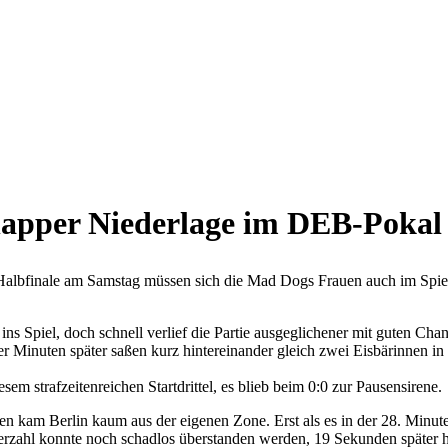
apper Niederlage im DEB-Pokal 
bfinale am Samstag müssen sich die Mad Dogs Frauen auch im Spiel u
 ins Spiel, doch schnell verlief die Partie ausgeglichener mit guten Ch
ier Minuten später saßen kurz hintereinander gleich zwei Eisbärinnen 
m strafzeitenreichen Startdrittel, es blieb beim 0:0 zur Pausensirene.
n kam Berlin kaum aus der eigenen Zone. Erst als es in der 28. Minut
erzahl konnte noch schadlos überstanden werden, 19 Sekunden später h