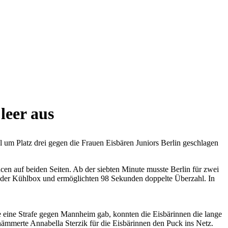
leer aus
m Platz drei gegen die Frauen Eisbären Juniors Berlin geschlagen
ancen auf beiden Seiten. Ab der siebten Minute musste Berlin für zwei
in der Kühlbox und ermöglichten 98 Sekunden doppelte Überzahl. In
e eine Strafe gegen Mannheim gab, konnten die Eisbärinnen die lange
ämmerte Annabella Sterzik für die Eisbärinnen den Puck ins Netz.