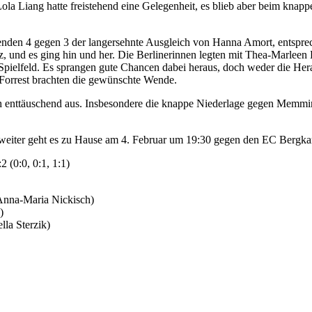
Lola Liang hatte freistehend eine Gelegenheit, es blieb aber beim knapp
nden 4 gegen 3 der langersehnte Ausgleich von Hanna Amort, entspre
nz, und es ging hin und her. Die Berlinerinnen legten mit Thea-Marleen
Spielfeld. Es sprangen gute Chancen dabei heraus, doch weder die He
 Forrest brachten die gewünschte Wende.
rlich enttäuschend aus. Insbesondere die knappe Niederlage gegen Memmi
eiter geht es zu Hause am 4. Februar um 19:30 gegen den EC Bergk
(0:0, 0:1, 1:1)
 Anna-Maria Nickisch)
)
lla Sterzik)