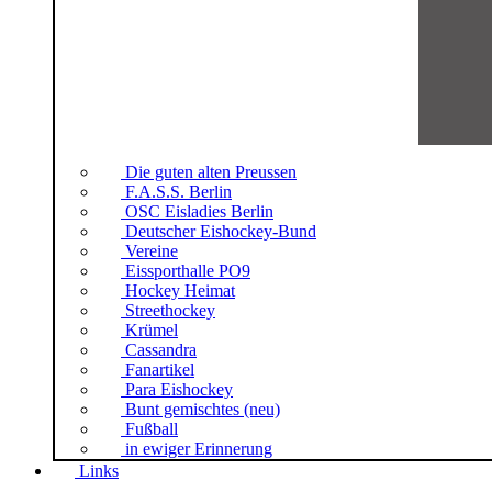
Die guten alten Preussen
F.A.S.S. Berlin
OSC Eisladies Berlin
Deutscher Eishockey-Bund
Vereine
Eissporthalle PO9
Hockey Heimat
Streethockey
Krümel
Cassandra
Fanartikel
Para Eishockey
Bunt gemischtes (neu)
Fußball
in ewiger Erinnerung
Links