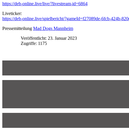
https://deb-online.live/live/?livestream-id=6864
Liveticker:
https://deb-online.live/spielbericht/?gameId=f27089de-6fcb-424b-
Pressemitteilung
Mad Dogs Mannheim
Veröffentlicht: 23. Januar 2023
Zugriffe: 1175