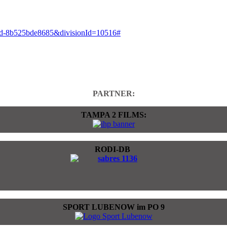
820d-8b525bde8685&divisionId=10516#
PARTNER:
TAMPA 2 FILMS:
RODI-DB
SPORT LUBENOW im PO 9