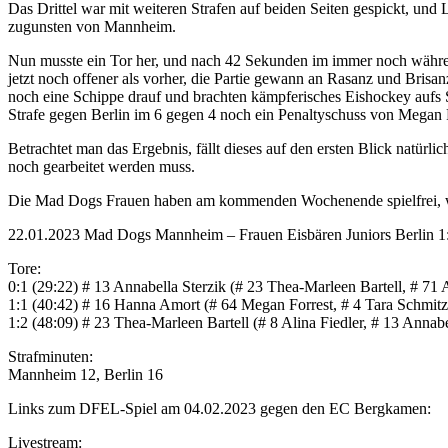
Das Drittel war mit weiteren Strafen auf beiden Seiten gespickt, und 
zugunsten von Mannheim.
Nun musste ein Tor her, und nach 42 Sekunden im immer noch währe
jetzt noch offener als vorher, die Partie gewann an Rasanz und Brisa
noch eine Schippe drauf und brachten kämpferisches Eishockey aufs 
Strafe gegen Berlin im 6 gegen 4 noch ein Penaltyschuss von Megan
Betrachtet man das Ergebnis, fällt dieses auf den ersten Blick natü
noch gearbeitet werden muss.
Die Mad Dogs Frauen haben am kommenden Wochenende spielfrei, w
22.01.2023 Mad Dogs Mannheim – Frauen Eisbären Juniors Berlin 1:2 
Tore:
0:1 (29:22) # 13 Annabella Sterzik (# 23 Thea-Marleen Bartell, # 71
1:1 (40:42) # 16 Hanna Amort (# 64 Megan Forrest, # 4 Tara Schmitz
1:2 (48:09) # 23 Thea-Marleen Bartell (# 8 Alina Fiedler, # 13 Annabe
Strafminuten:
Mannheim 12, Berlin 16
Links zum DFEL-Spiel am 04.02.2023 gegen den EC Bergkamen:
Livestream: