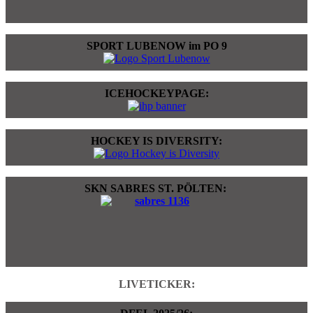
SPORT LUBENOW im PO 9
ICEHOCKEYPAGE:
HOCKEY IS DIVERSITY:
SKN SABRES ST. PÖLTEN:
LIVETICKER: