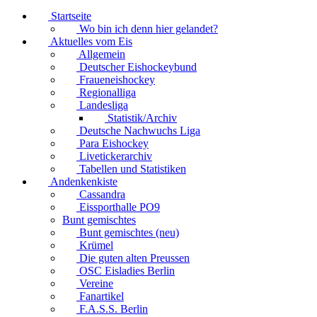
Startseite
Wo bin ich denn hier gelandet?
Aktuelles vom Eis
Allgemein
Deutscher Eishockeybund
Fraueneishockey
Regionalliga
Landesliga
Statistik/Archiv
Deutsche Nachwuchs Liga
Para Eishockey
Livetickerarchiv
Tabellen und Statistiken
Andenkenkiste
Cassandra
Eissporthalle PO9
Bunt gemischtes
Bunt gemischtes (neu)
Krümel
Die guten alten Preussen
OSC Eisladies Berlin
Vereine
Fanartikel
F.A.S.S. Berlin