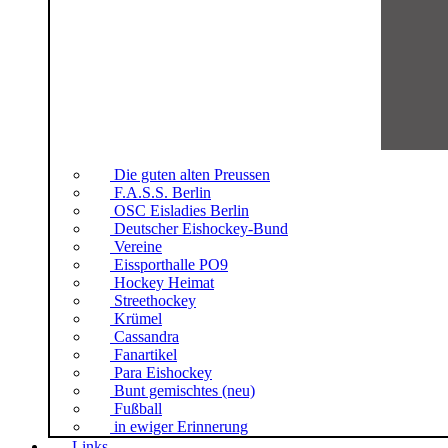
Die guten alten Preussen
F.A.S.S. Berlin
OSC Eisladies Berlin
Deutscher Eishockey-Bund
Vereine
Eissporthalle PO9
Hockey Heimat
Streethockey
Krümel
Cassandra
Fanartikel
Para Eishockey
Bunt gemischtes (neu)
Fußball
in ewiger Erinnerung
Links