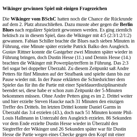
Wikinger gewinnen Spiel mit einigen Fragezeichen
Die
Wikinger vom BSchC
hatten noch die Chance die Rückrunde
auf dem 2. Platz abzuschließen. Dazu musste aber gegen die
Berlin
Blues
nach regulärer Spielzeit gewonnen werden. Es ging ziemlich
hektisch zu in diesem Spiel, dass die Wikinger mit 4:5 (2:3/1:2/1:2)
gewannen. Fabian Schiller brachte die Blues nach sieben Minuten in
Führung, eine Minute später erzielte Patrick Balko den Ausgleich.
Gustav Rittner konnte die Gastgeber zwei Minuten später wieder in
Führung bringen, doch Dustin Hesse (11.) und Dennis Hesse (14.)
brachten die Wikinger mit Powerplaytreffern in Führung. Das 2:3
fiel sogar bei doppelter Überzahl. Zu diesem Zeitpunkt saß Andre
Petters für fünf Minuten auf der Strafbank und spielte dann bis zur
Pause wieder mit. In der Pause erklärten die Schiedsrichter dem
Spieler das für ihn die Partie mit einer Spieldauerdisziplinarstrafe
beendet sei, diese habe er schon zum Zeitpunkt der 5-Minuten
bekommen müssen. Ohne Andre Petters ging es im 2. Drittel weiter
und hier erzielte Steven Haucke nach 31 Minuten den einzigen
Treffer des Drittels. Im letzten Drittel konnte Daniel Garms in
Überzahl das 3:4 erzielen (43.), doch nach 51 Minuten konnte Phil-
Louis Hallmann in Unterzahl den Ausgleich erzielen. 86 Sekunden
vor dem Ende erzielte Dustin Hesse wieder in Überzahl den
Siegtreffer der Wikinger und 26 Sekunden später war für Dustin
Hesse die Partie wegen eines Checke gegen den Kopf mit einer