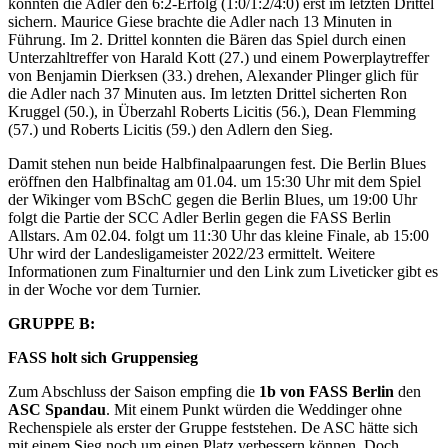
konnten die Adler den 6:2-Erfolg (1:0/1:2/4:0) erst im letzten Drittel
sichern. Maurice Giese brachte die Adler nach 13 Minuten in
Führung. Im 2. Drittel konnten die Bären das Spiel durch einen
Unterzahltreffer von Harald Kott (27.) und einem Powerplaytreffer
von Benjamin Dierksen (33.) drehen, Alexander Plinger glich für
die Adler nach 37 Minuten aus. Im letzten Drittel sicherten Ron
Kruggel (50.), in Überzahl Roberts Licitis (56.), Dean Flemming
(57.) und Roberts Licitis (59.) den Adlern den Sieg.
Damit stehen nun beide Halbfinalpaarungen fest. Die Berlin Blues
eröffnen den Halbfinaltag am 01.04. um 15:30 Uhr mit dem Spiel
der Wikinger vom BSchC gegen die Berlin Blues, um 19:00 Uhr
folgt die Partie der SCC Adler Berlin gegen die FASS Berlin
Allstars. Am 02.04. folgt um 11:30 Uhr das kleine Finale, ab 15:00
Uhr wird der Landesligameister 2022/23 ermittelt. Weitere
Informationen zum Finalturnier und den Link zum Liveticker gibt es
in der Woche vor dem Turnier.
GRUPPE B:
FASS holt sich Gruppensieg
Zum Abschluss der Saison empfing die
1b von FASS Berlin
den
ASC Spandau
. Mit einem Punkt würden die Weddinger ohne
Rechenspiele als erster der Gruppe feststehen. De ASC hätte sich
mit einem Sieg noch um einen Platz verbessern können. Doch