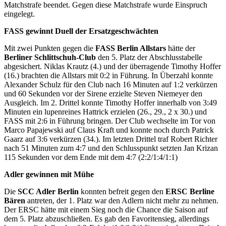
Matchstrafe beendet. Gegen diese Matchstrafe wurde Einspruch
eingelegt.
FASS gewinnt Duell der Ersatzgeschwächten
Mit zwei Punkten gegen die
FASS Berlin Allstars
hätte der
Berliner Schlittschuh-Club
den 5. Platz der Abschlusstabelle
abgesichert. Niklas Krautz (4.) und der überragende Timothy Hoffer
(16.) brachten die Allstars mit 0:2 in Führung. In Überzahl konnte
Alexander Schulz für den Club nach 16 Minuten auf 1:2 verkürzen
und 60 Sekunden vor der Sirene erzielte Steven Niemeyer den
Ausgleich. Im 2. Drittel konnte Timothy Hoffer innerhalb von 3:49
Minuten ein lupenreines Hattrick erzielen (26., 29., 2 x 30.) und
FASS mit 2:6 in Führung bringen. Der Club wechselte im Tor von
Marco Papajewski auf Claus Kraft und konnte noch durch Patrick
Gaarz auf 3:6 verkürzen (34.). Im letzten Drittel traf Robert Richter
nach 51 Minuten zum 4:7 und den Schlusspunkt setzten Jan Krizan
115 Sekunden vor dem Ende mit dem 4:7 (2:2/1:4/1:1)
Adler gewinnen mit Mühe
Die
SCC Adler Berlin
konnten befreit gegen den
ERSC Berline
Bären
antreten, der 1. Platz war den Adlern nicht mehr zu nehmen.
Der ERSC hätte mit einem Sieg noch die Chance die Saison auf
dem 5. Platz abzuschließen. Es gab den Favoritensieg, allerdings