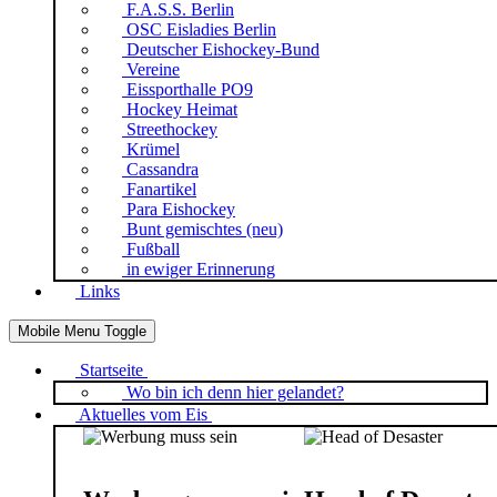
F.A.S.S. Berlin
OSC Eisladies Berlin
Deutscher Eishockey-Bund
Vereine
Eissporthalle PO9
Hockey Heimat
Streethockey
Krümel
Cassandra
Fanartikel
Para Eishockey
Bunt gemischtes (neu)
Fußball
in ewiger Erinnerung
Links
Mobile Menu Toggle
Startseite
Wo bin ich denn hier gelandet?
Aktuelles vom Eis