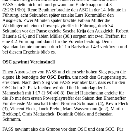
FASS spielte nicht mit und gewann am Ende knapp mit 4:3
(2:2/2:1/0:0). Rene Beuthner brachte den ASC in der 14. Minute in
Führung, acht Sekunden später erzielte Lars Kornmüller den
Ausgleich. Zwei Minuten später brachte Fabian Müller die
Weddinger mit einem Powerplaytreffer in Führung, doch 34
Sekunden vor der Pause erzielte Sascha Krija den Ausgleich. Robert
Bäuerle (24.) und Fabian Müller (30.) sorgten mit zwei Treffern für
eine 4:2-Führung und damit für die Vorentscheidung. Denn
Spandau konnte nur noch durch Tim Bartsch auf 4:3 verkürzen und
bei diesem Ergebnis blieb es.
OSC gewinnt Vereinsduell
Einen Ausrutscher von FASS und einen sehr hohen Sieg gegen die
eigene
1b
benötigte der
OSC Berlin
, um noch den Gruppensieg zu
erreichen. Nach dem Sieg von FASS war aber klar, dass es für den
OSC beim 2. Platz bleiben würde. Die 1b unterlag der 1.
Mannschaft mit 1:17 (1:5/0:4/0:8). Daniel Hatschmann erzielte für
die 1b mit dem ersten Powerplaytreffer der Saison den Ehrentreffer.
Für die erste Mannschaft trafen Norman Schumann (4), Kevin Fleck
(3), Vincent Fleck, Janek Prehn, Mark Wassermann (je 2), Martin
Breitkopf, Chris Matiaschek, Dominik Oblak und Sebastian
Schramm.
FASS gewinnt also die Gruppe vor dem OSC und dem SCC. Für