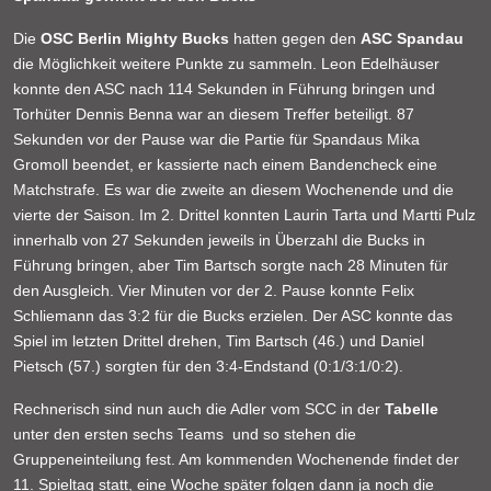
Die
OSC Berlin Mighty Bucks
hatten gegen den
ASC Spandau
die Möglichkeit weitere Punkte zu sammeln. Leon Edelhäuser
konnte den ASC nach 114 Sekunden in Führung bringen und
Torhüter Dennis Benna war an diesem Treffer beteiligt. 87
Sekunden vor der Pause war die Partie für Spandaus Mika
Gromoll beendet, er kassierte nach einem Bandencheck eine
Matchstrafe. Es war die zweite an diesem Wochenende und die
vierte der Saison. Im 2. Drittel konnten Laurin Tarta und Martti Pulz
innerhalb von 27 Sekunden jeweils in Überzahl die Bucks in
Führung bringen, aber Tim Bartsch sorgte nach 28 Minuten für
den Ausgleich. Vier Minuten vor der 2. Pause konnte Felix
Schliemann das 3:2 für die Bucks erzielen. Der ASC konnte das
Spiel im letzten Drittel drehen, Tim Bartsch (46.) und Daniel
Pietsch (57.) sorgten für den 3:4-Endstand (0:1/3:1/0:2).
Rechnerisch sind nun auch die Adler vom SCC in der
Tabelle
unter den ersten sechs Teams und so stehen die
Gruppeneinteilung fest. Am kommenden Wochenende findet der
11. Spieltag statt, eine Woche später folgen dann ja noch die