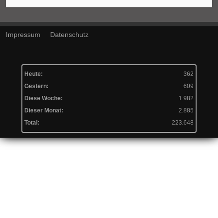
Impressum
Datenschutz
Heute:
362
Gestern:
609
Diese Woche:
1.982
Dieser Monat:
2.885
Total:
223.648