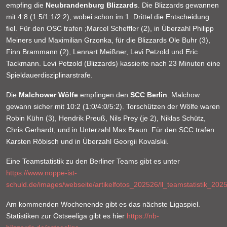
empfing die
Neubrandenburg Blizzards
. Die Blizzards gewannen
mit 4:8 (1:5/1:1/2:2), wobei schon im 1. Drittel die Entscheidung
fiel. Für den OSC trafen ;Marcel Scheffler (2), in Überzahl Philipp
Meiners und Maximilian Grzonka, für die Blizzards Ole Buhr (3),
Finn Brammann (2), Lennart Meißner, Levi Petzold und Eric
Tackmann. Levi Petzold (Blizzards) kassierte nach 23 Minuten eine
Spieldauerdisziplinarstrafe.
Die
Malchower Wölfe
empfingen den
SCC Berlin
. Malchow
gewann sicher mit 10:2 (1:0/4:0/5:2). Torschützen der Wölfe waren
Robin Kühn (3), Hendrik Preuß, Nils Prey (je 2), Niklas Schütz,
Chris Gerhardt, und in Unterzahl Max Braun. Für den SCC trafen
Karsten Röbisch und in Überzahl Georgii Kovalskii.
Eine Teamstatistik zu den Berliner Teams gibt es unter
https://www.noppe-ist-
schuld.de/images/webseite/artikelfotos_202526/ll_teamstatistik_202
Am kommenden Wochenende gibt es das nächste Ligaspiel.
Statistiken zur Ostseeliga gibt es hier
https://nb-