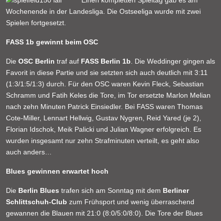
Einen kompletten Spieltag gab es am
Wochenende in der Landesliga. Die Ostseeliga wurde mit zwei
Spielen fortgesetzt.
FASS 1b gewinnt beim OSC
Die
OSC Berlin
traf auf
FASS Berlin 1b
. Die Weddinger gingen als
Favorit in diese Partie und sie setzten sich auch deutlich mit 3:11
(1:3/1:5/1:3) durch. Für den OSC waren Kevin Fleck, Sebastian
Schramm und Fatih Keles die Tore, im Tor ersetzte Marlon Melian
nach zehn Minuten Patrick Einsiedler. Bei FASS waren Thomas
Cote-Miller, Lennart Hellwig, Gustav Nygren, Reid Yared (je 2),
Florian Idschok, Meik Palicki und Julian Wagner erfolgreich. Es
wurden insgesamt nur zehn Strafminuten verteilt, es geht also
auch anders…
Blues gewinnen erwartet hoch
Die
Berlin Blues
trafen sich am Sonntag mit dem
Berliner
Schlittschuh-Club
zum Frühsport und wenig überraschend
gewannen die Blauen mit 21:0 (8:0/5:0/8:0). Die Tore der Blues