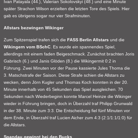
Ivan Patayala (44.), Valerian Sokolovskyi (48.) und eine Minute
später Strachon Wilson erzielten die letzten Tore des Spiels. Hier
gab es übrigens sogar nur vier Strafminuten.
Allstars bezwingen Wikinger
Zum Spitzenspiel trafen sich die
FASS Berlin Allstars
und die
Wikingern vom BSchC
. Es wurde ein spannendes Spiel,
allerdings mit einem faden Beigeschmack. Zunächst brachten Joris
Gabrisch (6.) und Janis Glöden (8.) die Wikingermit 0:2 in
Führung. Zwei Minuten vor der Pause kassierte Jules Thoma die
3. Matschstrafe der Saison. Diese Strafe schien die Allstars zu
wecken, denn Jörn Kugler und Thomas Koch konnten in der 20.
Minute innerhalb von 45 Sekunden das Spiel ausgleichen. 70
Sekunden nach Wiederbeginn konnte Marcel Heinze die Wikinger
wieder in Führung bringen, doch in Überzahl traf Philipp Grunwald
in der 38. Minute zum 3:3. Die Entscheidung fiel fünf Minuten vor
dem Ende, in Überzahl traf Lucien Aicher zum 4:3 (2:1/1:1/1:0) für
die Allstars.
Spandau gewinnt bei den Bucks