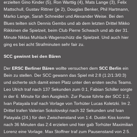
erzielten Gino Kinder (5), Ron Warttig (4), Mats Lange (3), Felix
Mattschull, Gustav Rittner (je 2), Douglas Benker, Phil Hartmann,
Marko Lange, Sarah Schneider und Alexander Weise. Bei den
Blues teilten sich Dennis Gembs und ab dem letzten Drittel Mikko
Riikkinen die Spielzeit, beim Club Pierre Schwach und ab der 31.
Minute Niklas Muhlack-Wagenschütz die Spielzeit. Und auch hier
ging es bei acht Strafminuten sehr fair zu.
SCC gewinnt bei den Bären
Der
ERSC Berliner Bären
wollte versuchen dem
SCC Berlin
ein
Bein zu stellen. Der SCC gewann das Spiel mit 2:8 (1:2/1:3/0:3)
und sicherte sich damit einen Platz unter den ersten sechs Teams.
Leo Ulrich traf nach 137 Sekunden zum 0:1, Fabian Schiller sorgte
in der 6. Minute für den Ausgleich. Zur Pause führte der SCC 1:2,
Ivan Patayala traf nach Vorlage von Torhüter Lucas Koletzki. Im 2.
Drittel trafen Valerian Sokolovskyi nach 32 Sekunden und Ivan
Patayala (24.) für den Zwischenstand von 1:4. Dustin Kiss konnte
nach 36 Minuten das 2:4 erzielen und hier gab Torhüter Maximilian
Lorenz eine Vorlage. Max Stoffner traf zum Pausenstand von 2:5.