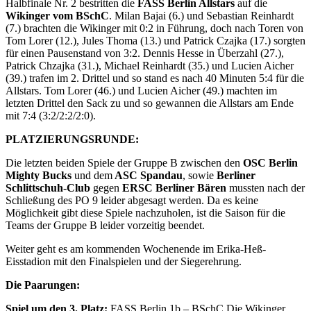
Halbfinale Nr. 2 bestritten die
FASS Berlin Allstars
auf die
Wikinger vom BSchC
. Milan Bajai (6.) und Sebastian Reinhardt
(7.) brachten die Wikinger mit 0:2 in Führung, doch nach Toren von
Tom Lorer (12.), Jules Thoma (13.) und Patrick Czajka (17.) sorgten
für einen Pausenstand von 3:2. Dennis Hesse in Überzahl (27.),
Patrick Chzajka (31.), Michael Reinhardt (35.) und Lucien Aicher
(39.) trafen im 2. Drittel und so stand es nach 40 Minuten 5:4 für die
Allstars. Tom Lorer (46.) und Lucien Aicher (49.) machten im
letzten Drittel den Sack zu und so gewannen die Allstars am Ende
mit 7:4 (3:2/2:2/2:0).
PLATZIERUNGSRUNDE:
Die letzten beiden Spiele der Gruppe B zwischen den
OSC Berlin
Mighty Bucks
und dem
ASC Spandau
, sowie
Berliner
Schlittschuh-Club
gegen
ERSC Berliner Bären
mussten nach der
Schließung des PO 9 leider abgesagt werden. Da es keine
Möglichkeit gibt diese Spiele nachzuholen, ist die Saison für die
Teams der Gruppe B leider vorzeitig beendet.
Weiter geht es am kommenden Wochenende im Erika-Heß-
Eisstadion mit den Finalspielen und der Siegerehrung.
Die Paarungen:
Spiel um den 3. Platz:
FASS Berlin 1b – BSchC Die Wikinger