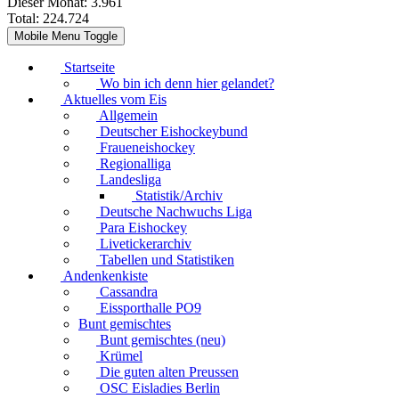
Dieser Monat:
3.961
Total:
224.724
Mobile Menu Toggle
Startseite
Wo bin ich denn hier gelandet?
Aktuelles vom Eis
Allgemein
Deutscher Eishockeybund
Fraueneishockey
Regionalliga
Landesliga
Statistik/Archiv
Deutsche Nachwuchs Liga
Para Eishockey
Livetickerarchiv
Tabellen und Statistiken
Andenkenkiste
Cassandra
Eissporthalle PO9
Bunt gemischtes
Bunt gemischtes (neu)
Krümel
Die guten alten Preussen
OSC Eisladies Berlin