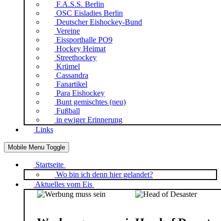
F.A.S.S. Berlin
OSC Eisladies Berlin
Deutscher Eishockey-Bund
Vereine
Eissporthalle PO9
Hockey Heimat
Streethockey
Krümel
Cassandra
Fanartikel
Para Eishockey
Bunt gemischtes (neu)
Fußball
in ewiger Erinnerung
Links
Mobile Menu Toggle
Startseite
Wo bin ich denn hier gelandet?
Aktuelles vom Eis