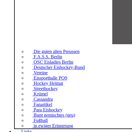
Die guten alten Preussen
F.A.S.S. Berlin
OSC Eisladies Berlin
Deutscher Eishockey-Bund
Vereine
Eissporthalle PO9
Hockey Heimat
Streethockey
Krümel
Cassandra
Fanartikel
Para Eishockey
Bunt gemischtes (neu)
Fußball
in ewiger Erinnerung
Links