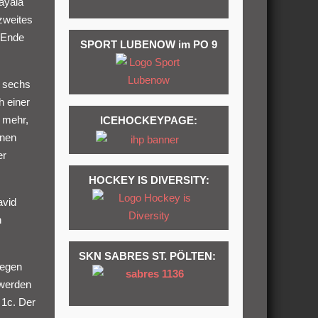
ayala
 zweites
 Ende
SPORT LUBENOW im PO 9
n sechs
h einer
e mehr,
ICEHOCKEYPAGE:
inen
er
HOCKEY IS DIVERSITY:
avid
n
SKN SABRES ST. PÖLTEN:
gegen
 werden
 1c. Der