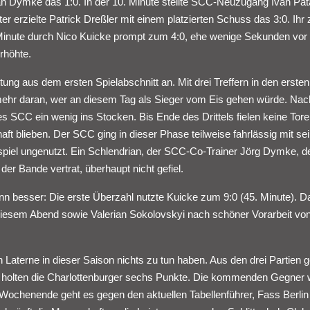
an Dymke das 1:0. In der 10. Minute stellte SCC-Neuzugang Ivan Pat
er erzielte Patrick Dreßler mit einem platzierten Schuss das 3:0. Ihr
. Minute durch Nico Kuicke prompt zum 4:0, ehe wenige Sekunden vor
rhöhte.
tung aus dem ersten Spielabschnitt an. Mit drei Treffern in den erste
 mehr daran, wer an diesem Tag als Sieger vom Eis gehen würde. Nac
es SCC ein wenig ins Stocken. Bis Ende des Drittels fielen keine Tor
t blieben. Der SCC ging in dieser Phase teilweise fahrlässig mit se
piel ungenutzt. Ein Schlendrian, der SCC-Co-Trainer Jörg Dymke, d
er Bande vertrat, überhaupt nicht gefiel.
ann besser: Die erste Überzahl nutzte Kuicke zum 9:0 (45. Minute). D
diesem Abend sowie Valerian Sokolovskyi nach schöner Vorarbeit vo
Laterne in dieser Saison nichts zu tun haben. Aus den drei Partien 
 holten die Charlottenburger sechs Punkte. Die kommenden Gegner
ochenende geht es gegen den aktuellen Tabellenführer, Fass Berlin