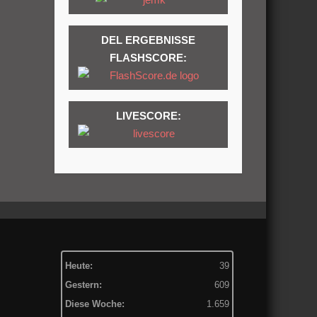
DEL ERGEBNISSE
FLASHSCORE:
LIVESCORE:
Heute:
39
Gestern:
609
Diese Woche:
1.659