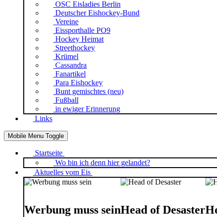
OSC Eisladies Berlin
Deutscher Eishockey-Bund
Vereine
Eissporthalle PO9
Hockey Heimat
Streethockey
Krümel
Cassandra
Fanartikel
Para Eishockey
Bunt gemischtes (neu)
Fußball
in ewiger Erinnerung
Links
Mobile Menu Toggle
Startseite
Wo bin ich denn hier gelandet?
Aktuelles vom Eis
Werbung muss sein
Head of Desaster
Ho