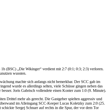
b (BSC) „Die Wikinger“ verdient mit 2:7 (0:1; 0:3; 2:3) verloren.
zunutzen wussten.
Schwächung machte sich anfangs nicht bemerkbar. Der SCC gab im
ingend wurde es allerdings selten, viele Schüsse gingen neben das
esser. Joris Gabrisch vollendete einen Konter zum 1:0 (9. Minute).
en Drittel mehr als gerecht. Die Gastgeber spielten aggressiv und
nd überwand im Alleingang SCC-Keeper Lucas Koletzky zum 2:0 (25.
chickte Sergej Schnarr auf rechts in die Spur, der vor dem Tor