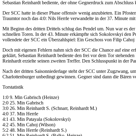
Sebastian Reinhardt bediente, der ohne Gegnerdruck zum Abschluss 
Der SCC hatte in dieser Phase offensiv wenig anzubieten. Ein Pfost
Traumtor noch das 4:0: Nils Herrle verwandelte in der 37. Minute mi
Mit Beginn des dritten Drittels schlug das Pendel um. Nun war es de
schnellen Toren. In der 43. Minute erkämpfte sich Sokolovskyi den P
vollendete der SCC ein Überzahlspiel: Ein Geschoss von Filip Cahoj s
Doch mit eigenen Fehlern nahm sich der SCC die Chance auf eine erf
geklärt, Sebastian Reinhardt bediente den frei vor dem Tor stehenden
Reinhardt erzielte seinen zweiten Treffer. Den Schlusspunkt in der Pa
Nach der dritten Saisonniederlage steht der SCC unter Zugzwang, 
Charlottenburger unbedingt gewinnen. Gegner sind dann die Bären
Torstatistik
1:0 9. Min Gabrisch (Heinze)
2:0 25. Min Gabrisch
3:0 26. Min Reinhardt S. (Schnarr, Reinhardt M.)
4:0 37. Min Herrle
4:1 43. Min Patayala (Sokolovskyi)
4:2 45. Min Cahoj (Wilson)
5:2 48. Min Herrle (Reinhardt S.)
6:2 51. Min Reinhardt S. (Balko, Heinze)