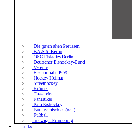
Die guten alten Preussen
F.A.S.S. Berlin
OSC Eisladies Berlin
Deutscher Eishockey-Bund
Vereine
Eissporthalle PO9
Hockey Heimat
Streethockey
Krümel
Cassandra
Fanartikel
Para Eishockey
Bunt gemischtes (neu)
Fußball
in ewiger Erinnerung
Links