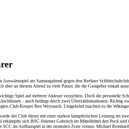
rer
n Auswärtsspiel am Samstagabend gegen den Berliner Schlittschuhclub 1
ich aber an diesem Abend zu viele Patzer, die die Gastgeber eiskalt aus
wichtige Spiel auf mehrere Akteure verzichten. Doch die personelle 
Abschlüssen – auch bedingt durch zwei Überzahlsituationen. Richtig zw
legten Club-Keeper Ben Weyrauch. Umgekehrt machten es die Wikinger b
rde der Club dieser mit einer starken kämpferischen Leistung im zweit
ahl erkämpfte sich BSC-Stürmer Gabrisch im Mitteldrittel den Puck u
 SCC im Aufbauspiel in der neutralen Zone voraus: Michael Reinhardt s