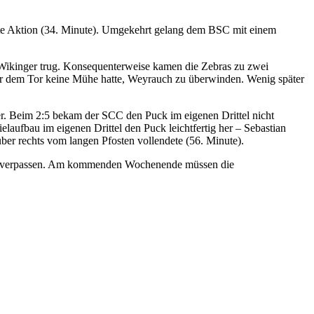
hste Aktion (34. Minute). Umgekehrt gelang dem BSC mit einem
r Wikinger trug. Konsequenterweise kamen die Zebras zu zwei
 vor dem Tor keine Mühe hatte, Weyrauch zu überwinden. Wenig später
er. Beim 2:5 bekam der SCC den Puck im eigenen Drittel nicht
laufbau im eigenen Drittel den Puck leichtfertig her – Sebastian
 über rechts vom langen Pfosten vollendete (56. Minute).
h zu verpassen. Am kommenden Wochenende müssen die