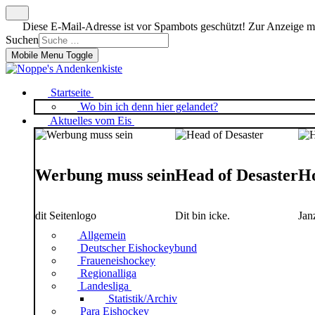
Diese E-Mail-Adresse ist vor Spambots geschützt! Zur Anzeige mus
Suchen
Mobile Menu Toggle
Startseite
Wo bin ich denn hier gelandet?
Aktuelles vom Eis
Werbung muss sein
Head of Desaster
Ho
dit Seitenlogo
Dit bin icke.
Jan
Allgemein
Deutscher Eishockeybund
Fraueneishockey
Regionalliga
Landesliga
Statistik/Archiv
Para Eishockey