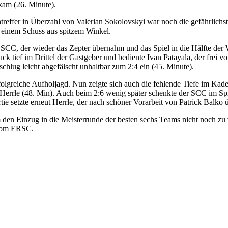
kam (26. Minute).
entreffer in Überzahl von Valerian Sokolovskyi war noch die gefährlic
t einem Schuss aus spitzem Winkel.
r SCC, der wieder das Zepter übernahm und das Spiel in die Hälfte de
uck tief im Drittel der Gastgeber und bediente Ivan Patayala, der frei
chlug leicht abgefälscht unhaltbar zum 2:4 ein (45. Minute).
olgreiche Aufholjagd. Nun zeigte sich auch die fehlende Tiefe im Kad
 Herrle (48. Min). Auch beim 2:6 wenig später schenkte der SCC im Spie
rtie setzte erneut Herrle, der nach schöner Vorarbeit von Patrick Balko
um den Einzug in die Meisterrunde der besten sechs Teams nicht noc
 vom ERSC.