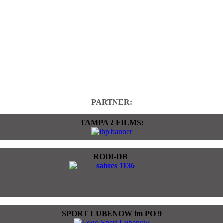
PARTNER:
TAMPA 2 FILMS:
RODI-DB
SPORT LUBENOW im PO 9