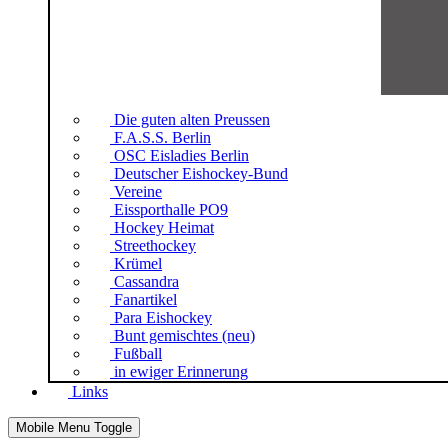
Die guten alten Preussen
F.A.S.S. Berlin
OSC Eisladies Berlin
Deutscher Eishockey-Bund
Vereine
Eissporthalle PO9
Hockey Heimat
Streethockey
Krümel
Cassandra
Fanartikel
Para Eishockey
Bunt gemischtes (neu)
Fußball
in ewiger Erinnerung
Links
Mobile Menu Toggle