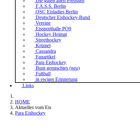
Die guten alten Preussen
F.A.S.S. Berlin
OSC Eisladies Berlin
Deutscher Eishockey-Bund
Vereine
Eissporthalle PO9
Hockey Heimat
Streethockey
Krümel
Cassandra
Fanartikel
Para Eishockey
Bunt gemischtes (neu)
Fußball
in ewiger Erinnerung
Links
HOME
Aktuelles vom Eis
Para Eishockey