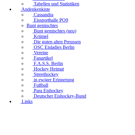
Tabellen und Statistiken
Andenkenkiste
Cassandra
Eissporthalle PO9
Bunt gemischtes
Bunt gemischtes (neu)
Krümel
Die guten alten Preussen
OSC Eisladies Berlin
Vereine
Fanartikel
F.A.S.S. Berlin
Hockey Heimat
Streethockey
in ewiger Erinnerung
Fußball
Para Eishockey
Deutscher Eishockey-Bund
Links