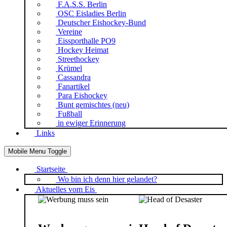
F.A.S.S. Berlin
OSC Eisladies Berlin
Deutscher Eishockey-Bund
Vereine
Eissporthalle PO9
Hockey Heimat
Streethockey
Krümel
Cassandra
Fanartikel
Para Eishockey
Bunt gemischtes (neu)
Fußball
in ewiger Erinnerung
Links
Mobile Menu Toggle
Startseite
Wo bin ich denn hier gelandet?
Aktuelles vom Eis