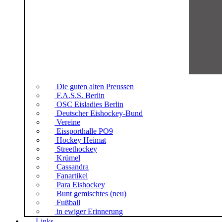
Die guten alten Preussen
F.A.S.S. Berlin
OSC Eisladies Berlin
Deutscher Eishockey-Bund
Vereine
Eissporthalle PO9
Hockey Heimat
Streethockey
Krümel
Cassandra
Fanartikel
Para Eishockey
Bunt gemischtes (neu)
Fußball
in ewiger Erinnerung
Links