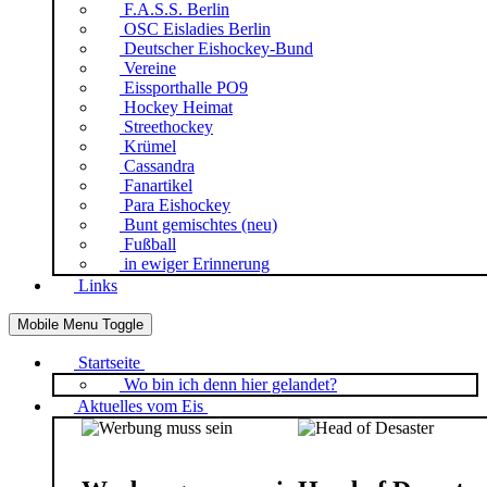
F.A.S.S. Berlin
OSC Eisladies Berlin
Deutscher Eishockey-Bund
Vereine
Eissporthalle PO9
Hockey Heimat
Streethockey
Krümel
Cassandra
Fanartikel
Para Eishockey
Bunt gemischtes (neu)
Fußball
in ewiger Erinnerung
Links
Mobile Menu Toggle
Startseite
Wo bin ich denn hier gelandet?
Aktuelles vom Eis