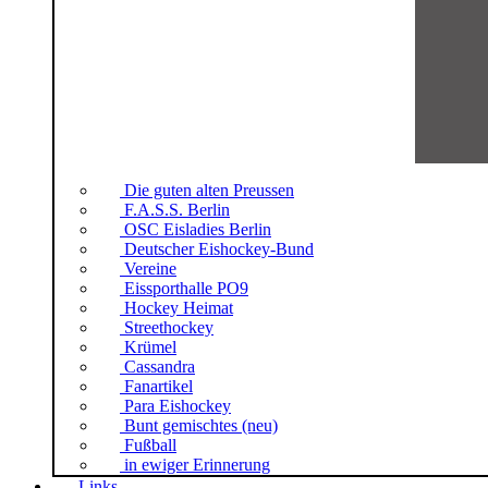
Die guten alten Preussen
F.A.S.S. Berlin
OSC Eisladies Berlin
Deutscher Eishockey-Bund
Vereine
Eissporthalle PO9
Hockey Heimat
Streethockey
Krümel
Cassandra
Fanartikel
Para Eishockey
Bunt gemischtes (neu)
Fußball
in ewiger Erinnerung
Links