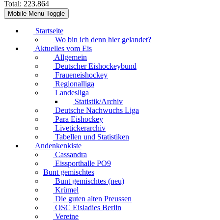
Total:
223.864
Mobile Menu Toggle
Startseite
Wo bin ich denn hier gelandet?
Aktuelles vom Eis
Allgemein
Deutscher Eishockeybund
Fraueneishockey
Regionalliga
Landesliga
Statistik/Archiv
Deutsche Nachwuchs Liga
Para Eishockey
Livetickerarchiv
Tabellen und Statistiken
Andenkenkiste
Cassandra
Eissporthalle PO9
Bunt gemischtes
Bunt gemischtes (neu)
Krümel
Die guten alten Preussen
OSC Eisladies Berlin
Vereine