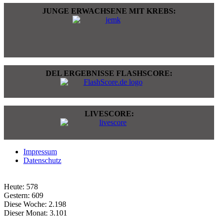
JUNGE ERWACHSENE MIT KREBS:
DEL ERGEBNISSE FLASHSCORE:
LIVESCORE:
Impressum
Datenschutz
Heute:
578
Gestern:
609
Diese Woche:
2.198
Dieser Monat:
3.101