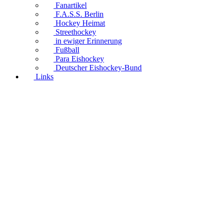
Fanartikel
F.A.S.S. Berlin
Hockey Heimat
Streethockey
in ewiger Erinnerung
Fußball
Para Eishockey
Deutscher Eishockey-Bund
Links