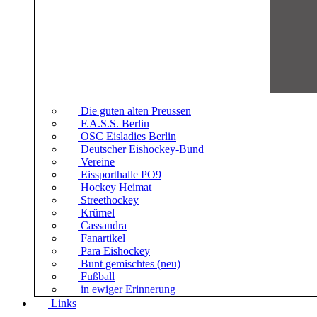
Die guten alten Preussen
F.A.S.S. Berlin
OSC Eisladies Berlin
Deutscher Eishockey-Bund
Vereine
Eissporthalle PO9
Hockey Heimat
Streethockey
Krümel
Cassandra
Fanartikel
Para Eishockey
Bunt gemischtes (neu)
Fußball
in ewiger Erinnerung
Links