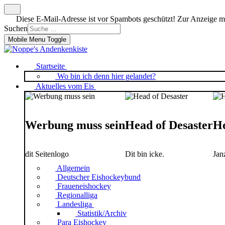
Diese E-Mail-Adresse ist vor Spambots geschützt! Zur Anzeige mus
Suchen
Mobile Menu Toggle
Startseite
Wo bin ich denn hier gelandet?
Aktuelles vom Eis
Werbung muss sein
Head of Desaster
Ho
dit Seitenlogo
Dit bin icke.
Jan
Allgemein
Deutscher Eishockeybund
Fraueneishockey
Regionalliga
Landesliga
Statistik/Archiv
Para Eishockey