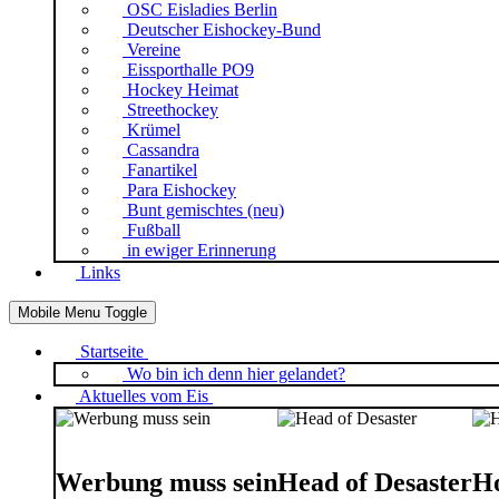
OSC Eisladies Berlin
Deutscher Eishockey-Bund
Vereine
Eissporthalle PO9
Hockey Heimat
Streethockey
Krümel
Cassandra
Fanartikel
Para Eishockey
Bunt gemischtes (neu)
Fußball
in ewiger Erinnerung
Links
Mobile Menu Toggle
Startseite
Wo bin ich denn hier gelandet?
Aktuelles vom Eis
Werbung muss sein
Head of Desaster
Ho