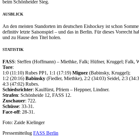
beim Schönheider Sieg.
AUSBLICK
An den meisten Standorten im deutschen Eishockey ist schon Sommer
definitiv letzte Saisonspiel – und das in Berlin. Für dieses Vorrecht 
und zu Hause den Titel holen.
STATISTIK
FASS
: Steffen (Hoffmann) – Miethke, Falk; Hüfner, Kruggel; Falk, 
Tore
:
1:0 (11:10) Rubes PP1, 1:1 (17:19)
Miguez
(Babinsky, Kruggel);
1:2 (20:16)
Babinsky
(Fiedler, Miethke), 2:2 (34:03) Seidel, 2:3 (34:
4:3 (47:02) Rubes.
Schiedsrichter
: Kaulfürst, Pfriem – Heppner, Lindner.
Strafen
: Schönheide 12, FASS 12.
Zuschauer
: 722.
Schüsse
: 33-31.
Face-off
: 28-31.
Foto: Zaide Kielinger
Pressemitteilug
FASS Berlin