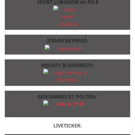
SPORT LUBENOW im PO 9
ICEHOCKEYPAGE:
HOCKEY IS DIVERSITY:
SKN SABRES ST. PÖLTEN:
LIVETICKER: