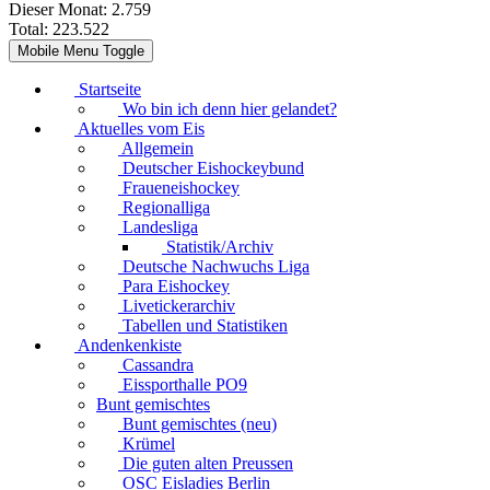
Dieser Monat:
2.759
Total:
223.522
Mobile Menu Toggle
Startseite
Wo bin ich denn hier gelandet?
Aktuelles vom Eis
Allgemein
Deutscher Eishockeybund
Fraueneishockey
Regionalliga
Landesliga
Statistik/Archiv
Deutsche Nachwuchs Liga
Para Eishockey
Livetickerarchiv
Tabellen und Statistiken
Andenkenkiste
Cassandra
Eissporthalle PO9
Bunt gemischtes
Bunt gemischtes (neu)
Krümel
Die guten alten Preussen
OSC Eisladies Berlin