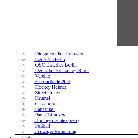
Die guten alten Preussen
F.A.S.S. Berlin
OSC Eisladies Berlin
Deutscher Eishockey-Bund
Vereine
Eissporthalle PO9
Hockey Heimat
Streethockey
Krümel
Cassandra
Fanartikel
Para Eishockey
Bunt gemischtes (neu)
Fußball
in ewiger Erinnerung
Links