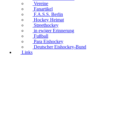
Vereine
Fanartikel
F.A.S.S. Berlin
Hockey Heimat
Streethockey
in ewiger Erinnerung
Fußball
Para Eishockey
Deutscher Eishockey-Bund
Links