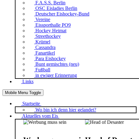
F.A.S.S. Berlin
OSC Eisladies Berlin
Deutscher Eishockey-Bund
Vereine
Eissporthalle PO9
Hockey Heimat
Streethockey
Krümel
Cassandra
Fanartikel
Para Eishockey
Bunt gemischtes (neu)
Fußball
in ewiger Erinnerung
Links
Mobile Menu Toggle
Startseite
Wo bin ich denn hier gelandet?
Aktuelles vom Eis