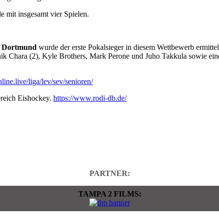
mit insgesamt vier Spielen.
n Dortmund
wurde der erste Pokalsieger in diesem Wettbewerb ermittelt. 
nik Chara (2), Kyle Brothers, Mark Perone und Juho Takkula sowie ei
nline.live/liga/lev/sev/senioren/
ereich Eishockey.
https://www.rodi-db.de/
PARTNER:
TAMPA 2 FILMS: