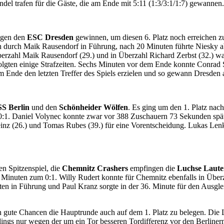
el trafen für die Gäste, die am Ende mit 5:11 (1:3/3:1/1:7) gewannen.
egen den
ESC Dresden
gewinnen, um diesen 6. Platz noch erreichen 
ten durch Maik Rausendorf in Führung, nach 20 Minuten führte Niesky a
r Überzahl Maik Rausendorf (29.) und in Überzahl Richard Zerbst (32.
folgten einige Strafzeiten. Sechs Minuten vor dem Ende konnte Conrad 
 Ende den letzten Treffer des Spiels erzielen und so gewann Dresden a
S Berlin
und den
Schönheider Wölfen
. Es ging um den 1. Platz na
:1. Daniel Volynec konnte zwar vor 388 Zuschauern 73 Sekunden später d
einz (26.) und Tomas Rubes (39.) für eine Vorentscheidung. Lukas Lenk
n Spitzenspiel, die
Chemnitz Crashers
empfingen die
Luchse Laute
 Minuten zum 0:1. Willy Rudert konnte für Chemnitz ebenfalls in Überz
ten in Führung und Paul Kranz sorgte in der 36. Minute für den Ausgle
gute Chancen die Hauptrunde auch auf dem 1. Platz zu belegen. Die 
rdings nur wegen der um ein Tor besseren Tordifferenz vor den Berliner