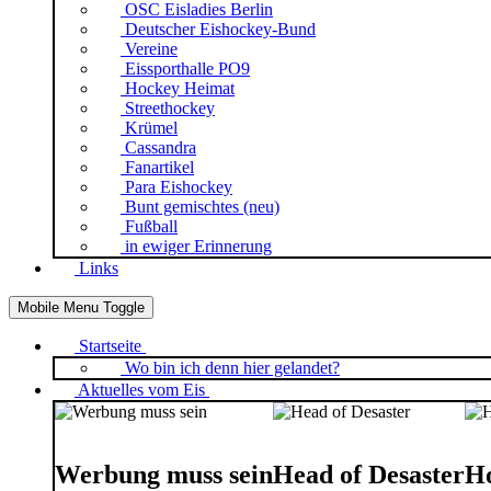
OSC Eisladies Berlin
Deutscher Eishockey-Bund
Vereine
Eissporthalle PO9
Hockey Heimat
Streethockey
Krümel
Cassandra
Fanartikel
Para Eishockey
Bunt gemischtes (neu)
Fußball
in ewiger Erinnerung
Links
Mobile Menu Toggle
Startseite
Wo bin ich denn hier gelandet?
Aktuelles vom Eis
Werbung muss sein
Head of Desaster
Ho