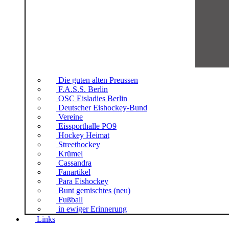
Die guten alten Preussen
F.A.S.S. Berlin
OSC Eisladies Berlin
Deutscher Eishockey-Bund
Vereine
Eissporthalle PO9
Hockey Heimat
Streethockey
Krümel
Cassandra
Fanartikel
Para Eishockey
Bunt gemischtes (neu)
Fußball
in ewiger Erinnerung
Links