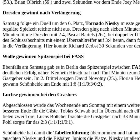
(53.), Brian Olbrich (59.) und zwei Sekunden vor dem Ende Joey Mend
Dresden gewinnt nach Verlängerung
Samstag folgte ein Duell um den 6. Platz,
Tornado Niesky
musste g
reguläre Spielzeit reichte nicht aus. Dresden ging nach sieben Minu
Minuten führte Dresden mit 2:4, Pascal Bartels (26.), bei doppelte
des Schlussabschnitts mit einem Überzahltreffer auf 3:4 heran, dann 
in die Verlängerung. Hier konnte Richard Zerbst 30 Sekunden vor dem
Wölfe gewinnen Spitzenspiel bei FASS
Ebenfalls am Samstag gab es in Berlin das Spitzenspiel zwischen
FAS
deutlichen Erfolg näher. Kenneth Hirsch traf nach fünf Minuten zum 0
Gastgeber sein. Im 2. Drittel sorgten David Novotny (25.), Florian H
gewann Schönheide am Ende mit 1:6 (1:1/0:3/0:2).
Luchse gewinnen bei den Crashers
Abgeschlossen wurde das Wochenende am Sonntag mit einem weitere
besseren Ende für die Gäste. Tobias Schwab traf in Überzahl nach elf
fielen zwei Tore. Lucas Böttcher brachte die Gastgeber nach 33 Minu
Pohl sorgte für das 2:3 (1:1/1:1/0:1).
Schönheide hat damit die
Tabellenführung
übernommen und hat nun 
tauschten Niesky und die Eisbären Juniors die Plätze, Niesky ist alle