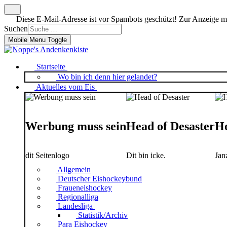
Diese E-Mail-Adresse ist vor Spambots geschützt! Zur Anzeige mus
Suchen
Mobile Menu Toggle
Startseite
Wo bin ich denn hier gelandet?
Aktuelles vom Eis
Werbung muss sein
Head of Desaster
Ho
dit Seitenlogo
Dit bin icke.
Jan
Allgemein
Deutscher Eishockeybund
Fraueneishockey
Regionalliga
Landesliga
Statistik/Archiv
Para Eishockey