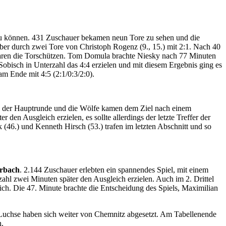
zu können. 431 Zuschauer bekamen neun Tore zu sehen und die
ber durch zwei Tore von Christoph Rogenz (9., 15.) mit 2:1. Nach 40
) waren die Torschützen. Tom Domula brachte Niesky nach 77 Minuten
Sobisch in Unterzahl das 4:4 erzielen und mit diesem Ergebnis ging es
m Ende mit 4:5 (2:1/0:3/2:0).
ch der Hauptrunde und die Wölfe kamen dem Ziel nach einem
en Ausgleich erzielen, es sollte allerdings der letzte Treffer der
 (46.) und Kenneth Hirsch (53.) trafen im letzten Abschnitt und so
rbach
. 2.144 Zuschauer erlebten ein spannendes Spiel, mit einem
ahl zwei Minuten später den Ausgleich erzielen. Auch im 2. Drittel
ich. Die 47. Minute brachte die Entscheidung des Spiels, Maximilian
Luchse haben sich weiter von Chemnitz abgesetzt. Am Tabellenende
n.