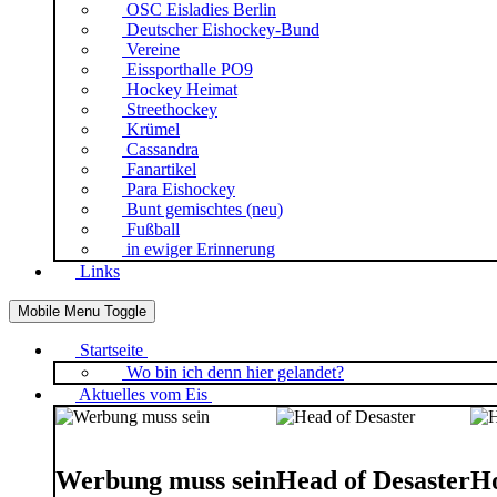
OSC Eisladies Berlin
Deutscher Eishockey-Bund
Vereine
Eissporthalle PO9
Hockey Heimat
Streethockey
Krümel
Cassandra
Fanartikel
Para Eishockey
Bunt gemischtes (neu)
Fußball
in ewiger Erinnerung
Links
Mobile Menu Toggle
Startseite
Wo bin ich denn hier gelandet?
Aktuelles vom Eis
Werbung muss sein
Head of Desaster
Ho