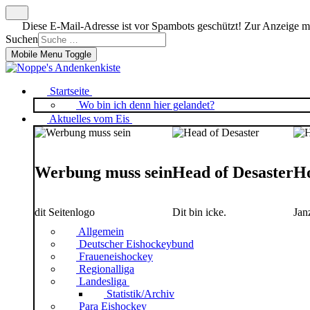
Diese E-Mail-Adresse ist vor Spambots geschützt! Zur Anzeige mus
Suchen
Mobile Menu Toggle
Startseite
Wo bin ich denn hier gelandet?
Aktuelles vom Eis
Werbung muss sein
Head of Desaster
Ho
dit Seitenlogo
Dit bin icke.
Jan
Allgemein
Deutscher Eishockeybund
Fraueneishockey
Regionalliga
Landesliga
Statistik/Archiv
Para Eishockey