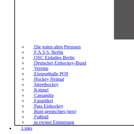
Die guten alten Preussen
F.A.S.S. Berlin
OSC Eisladies Berlin
Deutscher Eishockey-Bund
Vereine
Eissporthalle PO9
Hockey Heimat
Streethockey
Krümel
Cassandra
Fanartikel
Para Eishockey
Bunt gemischtes (neu)
Fußball
in ewiger Erinnerung
Links