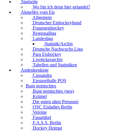
Startseite
Wo bin ich denn hier gelandet?
Aktuelles vom Eis
Allgemein
Deutscher Eishockeybund
Fraueneishockey
Regionalliga
Landesliga
Statistik/Archiv
Deutsche Nachwuchs Liga
Para Eishockey
Livetickerarchiv
Tabellen und Statistiken
Andenkenkiste
Cassandra
Eissporthalle PO9
Bunt gemischtes
Bunt gemischtes (neu)
Krümel
Die guten alten Preussen
OSC Eisladies Berlin
Vereine
Fanartikel
F.A.S.S. Berlin
Hockey Heimat