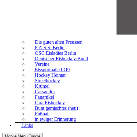
Die guten alten Preussen
F.A.S.S. Berlin
OSC Eisladies Berlin
Deutscher Eishockey-Bund
Vereine
Eissporthalle PO9
Hockey Heimat
Streethockey
Krümel
Cassandra
Fanartikel
Para Eishockey
Bunt gemischtes (neu)
Fußball
in ewiger Erinnerung
Links
Mobile Menu Toggle