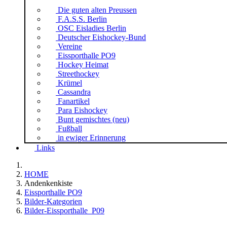
Die guten alten Preussen
F.A.S.S. Berlin
OSC Eisladies Berlin
Deutscher Eishockey-Bund
Vereine
Eissporthalle PO9
Hockey Heimat
Streethockey
Krümel
Cassandra
Fanartikel
Para Eishockey
Bunt gemischtes (neu)
Fußball
in ewiger Erinnerung
Links
HOME
Andenkenkiste
Eissporthalle PO9
Bilder-Kategorien
Bilder-Eissporthalle_P09