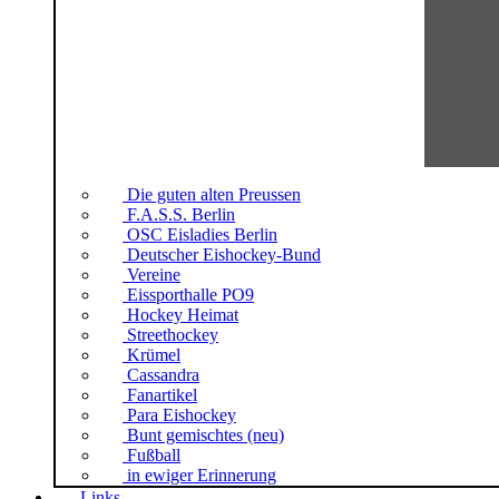
Die guten alten Preussen
F.A.S.S. Berlin
OSC Eisladies Berlin
Deutscher Eishockey-Bund
Vereine
Eissporthalle PO9
Hockey Heimat
Streethockey
Krümel
Cassandra
Fanartikel
Para Eishockey
Bunt gemischtes (neu)
Fußball
in ewiger Erinnerung
Links