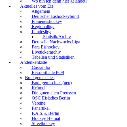
Wo bin ich denn hier gelandet?
Aktuelles vom Eis
Allgemein
Deutscher Eishockeybund
Fraueneishockey
Regionalliga
Landesliga
Statistik/Archiv
Deutsche Nachwuchs Liga
Para Eishockey
Livetickerarchiv
Tabellen und Statistiken
Andenkenkiste
Cassandra
Eissporthalle PO9
Bunt gemischtes
Bunt gemischtes (neu)
Krümel
Die guten alten Preussen
OSC Eisladies Berlin
Vereine
Fanartikel
F.A.S.S. Berlin
Hockey Heimat
Streethockey