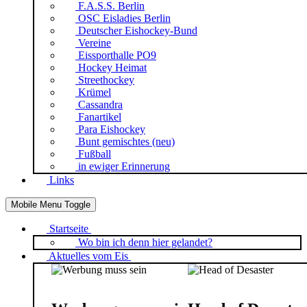
F.A.S.S. Berlin
OSC Eisladies Berlin
Deutscher Eishockey-Bund
Vereine
Eissporthalle PO9
Hockey Heimat
Streethockey
Krümel
Cassandra
Fanartikel
Para Eishockey
Bunt gemischtes (neu)
Fußball
in ewiger Erinnerung
Links
Mobile Menu Toggle
Startseite
Wo bin ich denn hier gelandet?
Aktuelles vom Eis