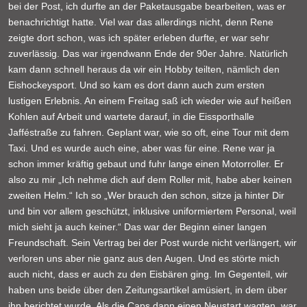
bei der Post, ich durfte an der Paketausgabe bearbeiten, was er
benachrichtigt hatte. Viel war das allerdings nicht, denn Rene
zeigte dort schon, was ich später erleben durfte, er war sehr
zuverlässig. Das war irgendwann Ende der 90er Jahre. Natürlich
kam dann schnell heraus da wir ein Hobby teilten, nämlich den
Eishockeysport. Und so kam es dort dann auch zum ersten
lustigen Erlebnis. An einem Freitag saß ich wieder wie auf heißen
Kohlen auf Arbeit und wartete darauf, in die Eissporthalle
Jafféstraße zu fahren. Geplant war, wie so oft, eine Tour mit dem
Taxi. Und es wurde auch eine, aber was für eine. Rene war ja
schon immer kräftig gebaut und fuhr lange einen Motorroller. Er
also zu mir „Ich nehme dich auf dem Roller mit, habe aber keinen
zweiten Helm.“ Ich so „Wer brauch den schon, sitze ja hinter Dir
und bin vor allem geschützt, inklusive uniformiertem Personal, weil
mich sieht ja auch keiner.“ Das war der Beginn einer langen
Freundschaft. Sein Vertrag bei der Post wurde nicht verlängert, wir
verloren uns aber nie ganz aus den Augen. Und es störte mich
auch nicht, dass er auch zu den Eisbären ging. Im Gegenteil, wir
haben uns beide über den Zeitungsartikel amüsiert, in dem über
ihn berichtet wurde. Als die Caps dann einen Neustart wagten, war