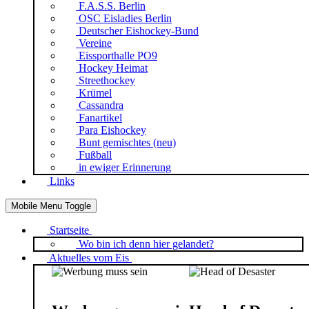
F.A.S.S. Berlin
OSC Eisladies Berlin
Deutscher Eishockey-Bund
Vereine
Eissporthalle PO9
Hockey Heimat
Streethockey
Krümel
Cassandra
Fanartikel
Para Eishockey
Bunt gemischtes (neu)
Fußball
in ewiger Erinnerung
Links
Mobile Menu Toggle
Startseite
Wo bin ich denn hier gelandet?
Aktuelles vom Eis