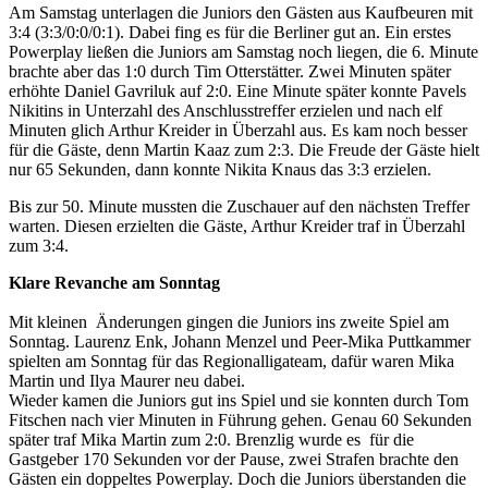
Am Samstag unterlagen die Juniors den Gästen aus Kaufbeuren mit
3:4 (3:3/0:0/0:1). Dabei fing es für die Berliner gut an. Ein erstes
Powerplay ließen die Juniors am Samstag noch liegen, die 6. Minute
brachte aber das 1:0 durch Tim Otterstätter. Zwei Minuten später
erhöhte Daniel Gavriluk auf 2:0. Eine Minute später konnte Pavels
Nikitins in Unterzahl des Anschlusstreffer erzielen und nach elf
Minuten glich Arthur Kreider in Überzahl aus. Es kam noch besser
für die Gäste, denn Martin Kaaz zum 2:3. Die Freude der Gäste hielt
nur 65 Sekunden, dann konnte Nikita Knaus das 3:3 erzielen.
Bis zur 50. Minute mussten die Zuschauer auf den nächsten Treffer
warten. Diesen erzielten die Gäste, Arthur Kreider traf in Überzahl
zum 3:4.
Klare Revanche am Sonntag
Mit kleinen Änderungen gingen die Juniors ins zweite Spiel am
Sonntag. Laurenz Enk, Johann Menzel und Peer-Mika Puttkammer
spielten am Sonntag für das Regionalligateam, dafür waren Mika
Martin und Ilya Maurer neu dabei.
Wieder kamen die Juniors gut ins Spiel und sie konnten durch Tom
Fitschen nach vier Minuten in Führung gehen. Genau 60 Sekunden
später traf Mika Martin zum 2:0. Brenzlig wurde es für die
Gastgeber 170 Sekunden vor der Pause, zwei Strafen brachte den
Gästen ein doppeltes Powerplay. Doch die Juniors überstanden die