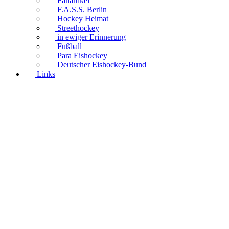
Fanartikel
F.A.S.S. Berlin
Hockey Heimat
Streethockey
in ewiger Erinnerung
Fußball
Para Eishockey
Deutscher Eishockey-Bund
Links