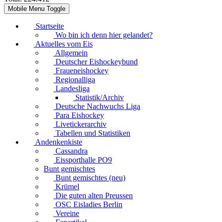
Mobile Menu Toggle
Startseite
Wo bin ich denn hier gelandet?
Aktuelles vom Eis
Allgemein
Deutscher Eishockeybund
Fraueneishockey
Regionalliga
Landesliga
Statistik/Archiv
Deutsche Nachwuchs Liga
Para Eishockey
Livetickerarchiv
Tabellen und Statistiken
Andenkenkiste
Cassandra
Eissporthalle PO9
Bunt gemischtes
Bunt gemischtes (neu)
Krümel
Die guten alten Preussen
OSC Eisladies Berlin
Vereine