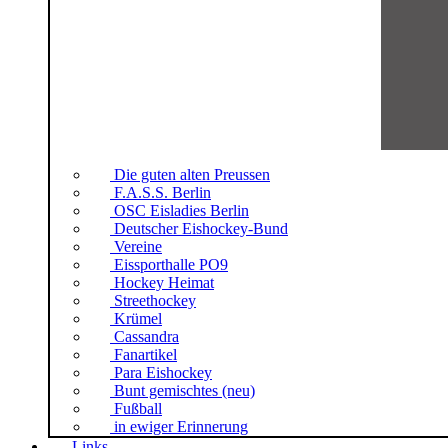
Die guten alten Preussen
F.A.S.S. Berlin
OSC Eisladies Berlin
Deutscher Eishockey-Bund
Vereine
Eissporthalle PO9
Hockey Heimat
Streethockey
Krümel
Cassandra
Fanartikel
Para Eishockey
Bunt gemischtes (neu)
Fußball
in ewiger Erinnerung
Links