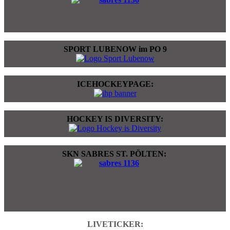
SPORT LUBENOW im PO 9
ICEHOCKEYPAGE:
HOCKEY IS DIVERSITY:
SKN SABRES ST. PÖLTEN:
LIVETICKER: