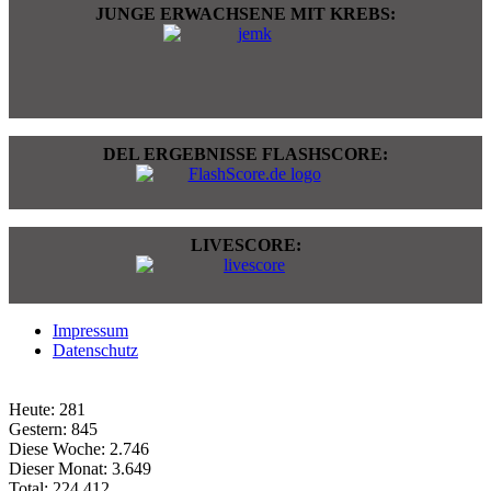
JUNGE ERWACHSENE MIT KREBS:
DEL ERGEBNISSE FLASHSCORE:
LIVESCORE:
Impressum
Datenschutz
Heute:
281
Gestern:
845
Diese Woche:
2.746
Dieser Monat:
3.649
Total:
224.412