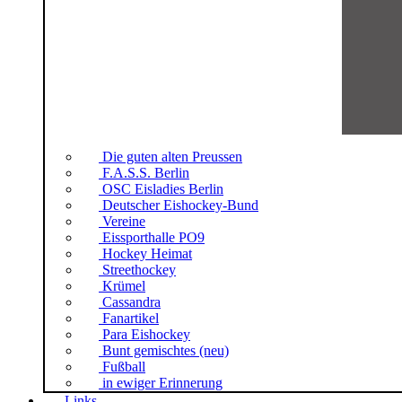
Die guten alten Preussen
F.A.S.S. Berlin
OSC Eisladies Berlin
Deutscher Eishockey-Bund
Vereine
Eissporthalle PO9
Hockey Heimat
Streethockey
Krümel
Cassandra
Fanartikel
Para Eishockey
Bunt gemischtes (neu)
Fußball
in ewiger Erinnerung
Links