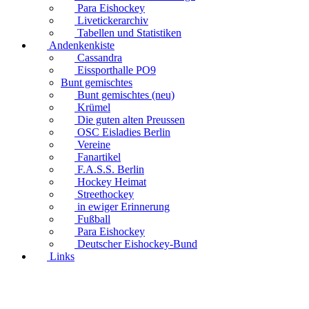
Para Eishockey
Livetickerarchiv
Tabellen und Statistiken
Andenkenkiste
Cassandra
Eissporthalle PO9
Bunt gemischtes
Bunt gemischtes (neu)
Krümel
Die guten alten Preussen
OSC Eisladies Berlin
Vereine
Fanartikel
F.A.S.S. Berlin
Hockey Heimat
Streethockey
in ewiger Erinnerung
Fußball
Para Eishockey
Deutscher Eishockey-Bund
Links