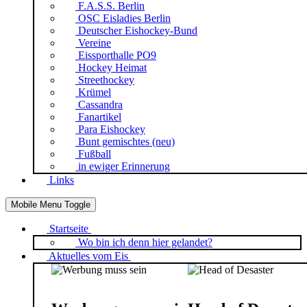
F.A.S.S. Berlin
OSC Eisladies Berlin
Deutscher Eishockey-Bund
Vereine
Eissporthalle PO9
Hockey Heimat
Streethockey
Krümel
Cassandra
Fanartikel
Para Eishockey
Bunt gemischtes (neu)
Fußball
in ewiger Erinnerung
Links
Mobile Menu Toggle
Startseite
Wo bin ich denn hier gelandet?
Aktuelles vom Eis