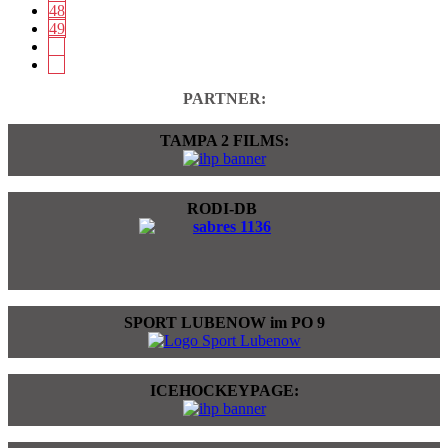
48
49
PARTNER:
TAMPA 2 FILMS:
RODI-DB
SPORT LUBENOW im PO 9
ICEHOCKEYPAGE: