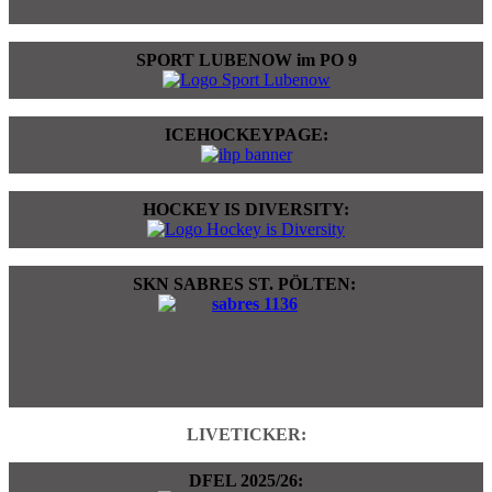
SPORT LUBENOW im PO 9
ICEHOCKEYPAGE:
HOCKEY IS DIVERSITY:
SKN SABRES ST. PÖLTEN:
LIVETICKER:
DFEL 2025/26: