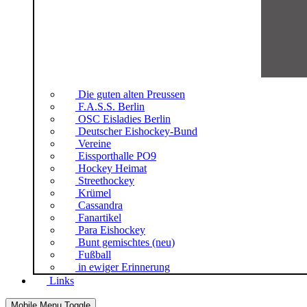
Die guten alten Preussen
F.A.S.S. Berlin
OSC Eisladies Berlin
Deutscher Eishockey-Bund
Vereine
Eissporthalle PO9
Hockey Heimat
Streethockey
Krümel
Cassandra
Fanartikel
Para Eishockey
Bunt gemischtes (neu)
Fußball
in ewiger Erinnerung
Links
Mobile Menu Toggle