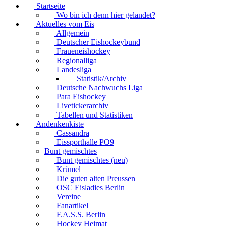
Startseite
Wo bin ich denn hier gelandet?
Aktuelles vom Eis
Allgemein
Deutscher Eishockeybund
Fraueneishockey
Regionalliga
Landesliga
Statistik/Archiv
Deutsche Nachwuchs Liga
Para Eishockey
Livetickerarchiv
Tabellen und Statistiken
Andenkenkiste
Cassandra
Eissporthalle PO9
Bunt gemischtes
Bunt gemischtes (neu)
Krümel
Die guten alten Preussen
OSC Eisladies Berlin
Vereine
Fanartikel
F.A.S.S. Berlin
Hockey Heimat