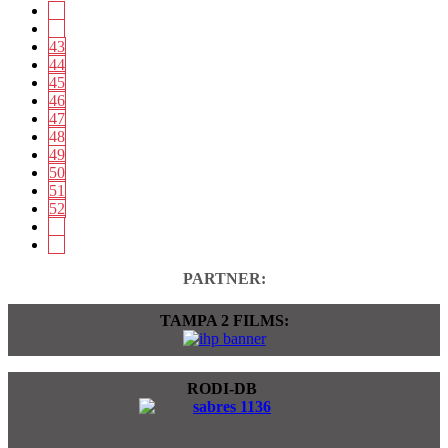
43
44
45
46
47
48
49
50
51
52
PARTNER:
TAMPA 2 FILMS:
RODI-DB