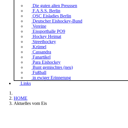
Die guten alten Preussen
F.A.S.S. Berlin
OSC Eisladies Berlin
Deutscher Eishockey-Bund
Vereine
Eissporthalle PO9
Hockey Heimat
Streethockey
Krümel
Cassandra
Fanartikel
Para Eishockey
Bunt gemischtes (neu)
Fußball
in ewiger Erinnerung
Links
HOME
Aktuelles vom Eis