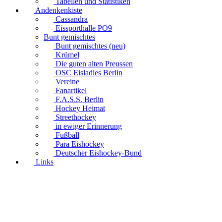
Tabellen und Statistiken
Andenkenkiste
Cassandra
Eissporthalle PO9
Bunt gemischtes
Bunt gemischtes (neu)
Krümel
Die guten alten Preussen
OSC Eisladies Berlin
Vereine
Fanartikel
F.A.S.S. Berlin
Hockey Heimat
Streethockey
in ewiger Erinnerung
Fußball
Para Eishockey
Deutscher Eishockey-Bund
Links