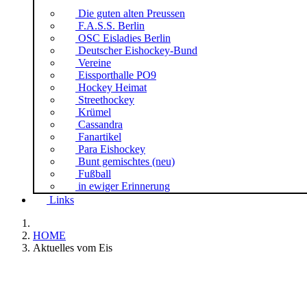
Die guten alten Preussen
F.A.S.S. Berlin
OSC Eisladies Berlin
Deutscher Eishockey-Bund
Vereine
Eissporthalle PO9
Hockey Heimat
Streethockey
Krümel
Cassandra
Fanartikel
Para Eishockey
Bunt gemischtes (neu)
Fußball
in ewiger Erinnerung
Links
HOME
Aktuelles vom Eis