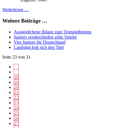
Weiterlesen …
Weitere Beiträge …
Ausgeglichene Bilanz zum Testspielbeginn
Juniors verabschieden zehn Spieler
Vier Juniors für Deutschland
Landshut holt sich den Titel
Seite 23 von 31
18
19
20
21
22
23
24
25
26
27