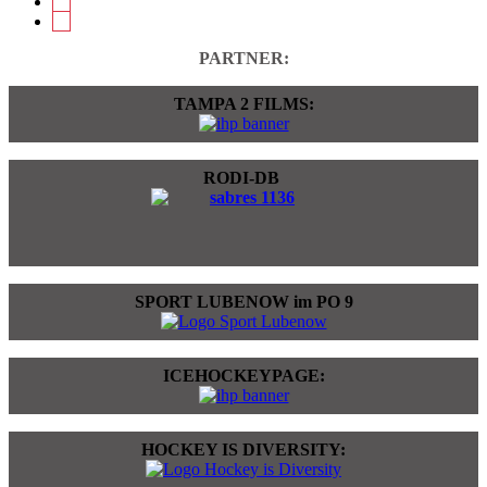
PARTNER:
TAMPA 2 FILMS:
RODI-DB
SPORT LUBENOW im PO 9
ICEHOCKEYPAGE:
HOCKEY IS DIVERSITY: