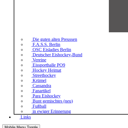
Die guten alten Preussen
F.A.S.S. Berlin
OSC Eisladies Berlin
Deutscher Eishockey-Bund
Vereine
Eissporthalle PO9
Hockey Heimat
Streethockey
Krümel
Cassandra
Fanartikel
Para Eishockey
Bunt gemischtes (neu)
Fußball
in ewiger Erinnerung
Links
Mobile Menu Toggle