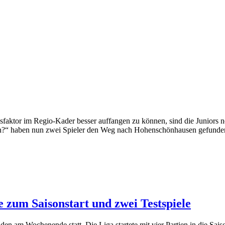
sfaktor im Regio-Kader besser auffangen zu können, sind die Juniors 
in?“ haben nun zwei Spieler den Weg nach Hohenschönhausen gefunde
 Saisonstart und zwei Testspiele
den am Wochenende statt. Die Liga startete mit vier Partien in die Sai