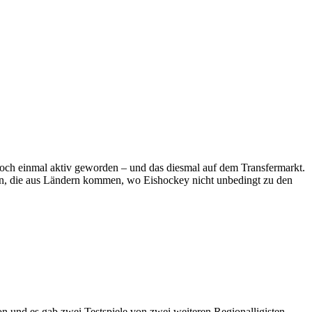
noch einmal aktiv geworden – und das diesmal auf dem Transfermarkt.
n, die aus Ländern kommen, wo Eishockey nicht unbedingt zu den
son und es gab zwei Testspiele von zwei weiteren Regionalligisten.