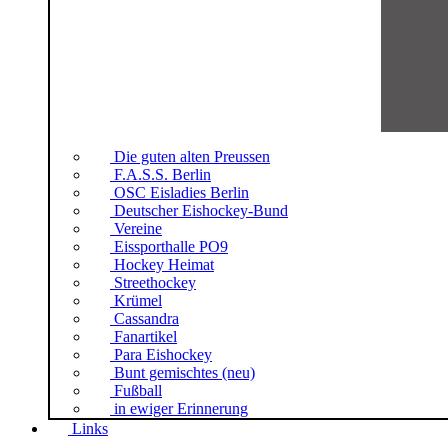
Die guten alten Preussen
F.A.S.S. Berlin
OSC Eisladies Berlin
Deutscher Eishockey-Bund
Vereine
Eissporthalle PO9
Hockey Heimat
Streethockey
Krümel
Cassandra
Fanartikel
Para Eishockey
Bunt gemischtes (neu)
Fußball
in ewiger Erinnerung
Links