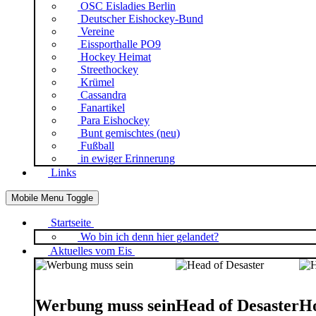
OSC Eisladies Berlin
Deutscher Eishockey-Bund
Vereine
Eissporthalle PO9
Hockey Heimat
Streethockey
Krümel
Cassandra
Fanartikel
Para Eishockey
Bunt gemischtes (neu)
Fußball
in ewiger Erinnerung
Links
Mobile Menu Toggle
Startseite
Wo bin ich denn hier gelandet?
Aktuelles vom Eis
Werbung muss sein
Head of Desaster
Ho