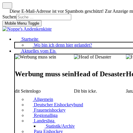
Diese E-Mail-Adresse ist vor Spambots geschützt! Zur Anzeige mus
Suchen
Mobile Menu Toggle
Startseite
Wo bin ich denn hier gelandet?
Aktuelles vom Eis
Werbung muss sein
Head of Desaster
Ho
dit Seitenlogo
Dit bin icke.
Jan
Allgemein
Deutscher Eishockeybund
Fraueneishockey
Regionalliga
Landesliga
Statistik/Archiv
Para Eishockey