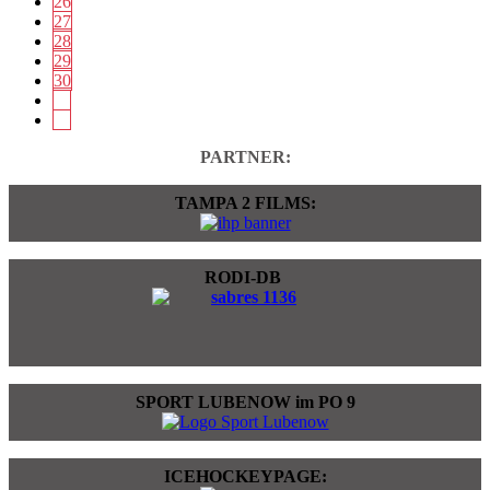
26
27
28
29
30
PARTNER:
TAMPA 2 FILMS:
RODI-DB
SPORT LUBENOW im PO 9
ICEHOCKEYPAGE: