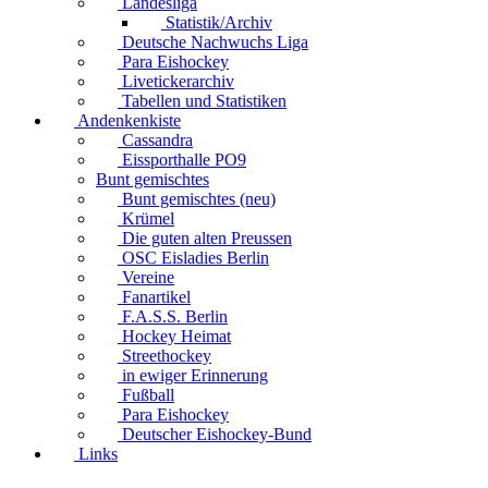
Landesliga
Statistik/Archiv
Deutsche Nachwuchs Liga
Para Eishockey
Livetickerarchiv
Tabellen und Statistiken
Andenkenkiste
Cassandra
Eissporthalle PO9
Bunt gemischtes
Bunt gemischtes (neu)
Krümel
Die guten alten Preussen
OSC Eisladies Berlin
Vereine
Fanartikel
F.A.S.S. Berlin
Hockey Heimat
Streethockey
in ewiger Erinnerung
Fußball
Para Eishockey
Deutscher Eishockey-Bund
Links