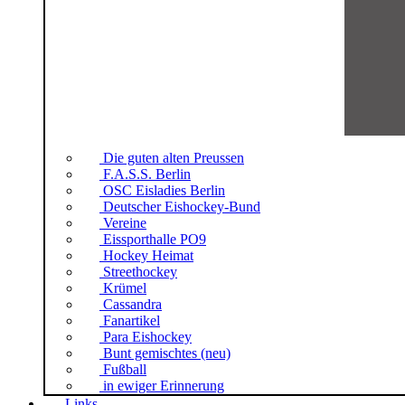
Die guten alten Preussen
F.A.S.S. Berlin
OSC Eisladies Berlin
Deutscher Eishockey-Bund
Vereine
Eissporthalle PO9
Hockey Heimat
Streethockey
Krümel
Cassandra
Fanartikel
Para Eishockey
Bunt gemischtes (neu)
Fußball
in ewiger Erinnerung
Links