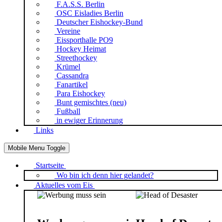
F.A.S.S. Berlin
OSC Eisladies Berlin
Deutscher Eishockey-Bund
Vereine
Eissporthalle PO9
Hockey Heimat
Streethockey
Krümel
Cassandra
Fanartikel
Para Eishockey
Bunt gemischtes (neu)
Fußball
in ewiger Erinnerung
Links
Mobile Menu Toggle
Startseite
Wo bin ich denn hier gelandet?
Aktuelles vom Eis