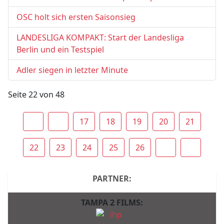
OSC holt sich ersten Saisonsieg
LANDESLIGA KOMPAKT: Start der Landesliga
Berlin und ein Testspiel
Adler siegen in letzter Minute
Seite 22 von 48
17
18
19
20
21
22
23
24
25
26
PARTNER:
TAMPA 2 FILMS: